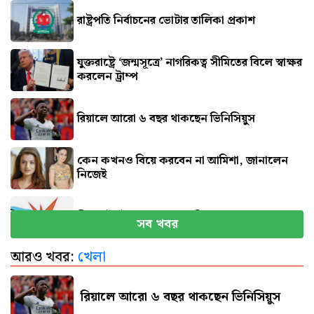
রাষ্ট্রপতি নির্বাচনের ভোটার তালিকা প্রকাশ
যুক্তরাষ্ট্রে ‘জন্মসূত্রে’ নাগরিকত্ব সীমিতের বিলে স্বাক্ষর
করলেন ট্রাম্প
রিয়ালে আরো ৬ বছর থাকছেন ভিনিসিয়ুস
কেন কখনও বিয়ে করবেন না আমিশা, জানালেন
নিজেই
সিলেটে দুই বাসের সংঘর্ষে নিহত ৮
সব খবর
আরও খবর:
খেলা
বগুড়ায় বাসচাপায় প্রাণ গেল ৬
রিয়ালে আরো ৬ বছর থাকছেন ভিনিসিয়ুস