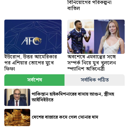
বিনিয়োগের পরিকল্পনা
বাতিল
ইউরোপ, উত্তর আমেরিকার
অবশেষে এমবাপ্পের সঙ্গে
পর এশিয়ার তোপের মুখে
সম্পর্ক নিয়ে মুখ খুললেন
ফিফা
স্প্যানিশ অভিনেত্রী
সর্বশেষ
সর্বাধিক পঠিত
পাকিস্তান হাইকমিশনারের বাসায় আগুন, স্ত্রীসহ
আইসিইউতে
দেশের বাজারে কমে গেল সোনার দাম