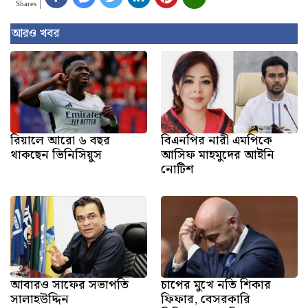
Shares
আরও খবর
রিয়ালে আরো ৬ বছর
বিএনপির নারী এমপিকে
থাকছেন ভিনিসিয়ুস
আসিফ মাহমুদের আইনি
নোটিশ
আবারও সাফের সভাপতি
চাপের মুখে নতি শিকার
সালাহউদ্দিন
ফিফার, বেসরকারি