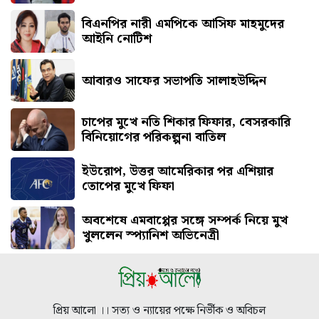
বিএনপির নারী এমপিকে আসিফ মাহমুদের
আইনি নোটিশ
আবারও সাফের সভাপতি সালাহউদ্দিন
চাপের মুখে নতি শিকার ফিফার, বেসরকারি
বিনিয়োগের পরিকল্পনা বাতিল
ইউরোপ, উত্তর আমেরিকার পর এশিয়ার
তোপের মুখে ফিফা
অবশেষে এমবাপ্পের সঙ্গে সম্পর্ক নিয়ে মুখ
খুললেন স্প্যানিশ অভিনেত্রী
প্রিয় আলো ।। সত্য ও ন্যায়ের পক্ষে নির্ভীক ও অবিচল