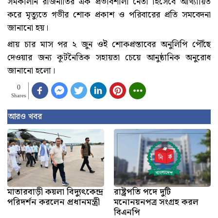
সমকালীন রাজনীতির এক প্রভাবশালী নেতা হিসেবে আখ্যায়িত
করে মৃত্যুতে গভীর শোক প্রকাশ ও পরিবারের প্রতি সমবেদনা
জানানো হয়।
প্রায় চার মাস পর ২ জুন ওই শোকপ্রস্তাবের অনুলিপি পৌঁছে
দেওয়ার জন্য কূটনৈতিক সহায়তা চেয়ে আনুষ্ঠানিক অনুরোধ
জানানো হলো।
0
Shares
আরও খবর
মাতারবাড়ী কয়লা বিদ্যুৎকেন্দ্র
রাষ্ট্রপতি পদে দুটি
পরিদর্শন করলেন প্রধানমন্ত্রী
মনোনয়নপত্র সংগ্রহ করল
বিএনপি