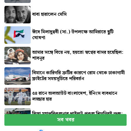
বাবা হারালেন মেসি
ঈদে মিলাদুন্নবী (সা.) উপলক্ষে আমিরাতে ছুটি
ঘোষণা
আমার সঙ্গে বিয়ে নয়, হয়তো স্বপ্নের বাসর হয়েছিল:
শাবনূর
বিমানে কারিগরি ত্রুটির কারণে রোম থেকে ঢাকাগামী
ফ্লাইটের সময়সূচিতে পরিবর্তন
৫৪ রানে অলআউট বাংলাদেশ, ইনিংস ব্যবধানে
লজ্জার হার
তিস্তা মহাপরিকল্পনার পাইলট প্রকল্প শিগগিরই শুরু:
সব খবর
প্রতিমন্ত্রী