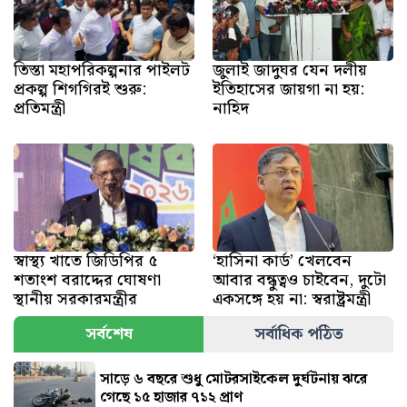
তিস্তা মহাপরিকল্পনার পাইলট
জুলাই জাদুঘর যেন দলীয়
প্রকল্প শিগগিরই শুরু:
ইতিহাসের জায়গা না হয়:
প্রতিমন্ত্রী
নাহিদ
স্বাস্থ্য খাতে জিডিপির ৫
‘হাসিনা কার্ড’ খেলবেন
শতাংশ বরাদ্দের ঘোষণা
আবার বন্ধুত্বও চাইবেন, দুটো
স্থানীয় সরকারমন্ত্রীর
একসঙ্গে হয় না: স্বরাষ্ট্রমন্ত্রী
সর্বশেষ
সর্বাধিক পঠিত
সাড়ে ৬ বছরে শুধু মোটরসাইকেল দুর্ঘটনায় ঝরে
গেছে ১৫ হাজার ৭১২ প্রাণ