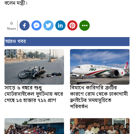
বলেন মন্ত্রী।
0
Shares
আরও খবর
সাড়ে ৬ বছরে শুধু
বিমানে কারিগরি ত্রুটির
মোটরসাইকেল দুর্ঘটনায় ঝরে
কারণে রোম থেকে ঢাকাগামী
গেছে ১৫ হাজার ৭১২ প্রাণ
ফ্লাইটের সময়সূচিতে
পরিবর্তন