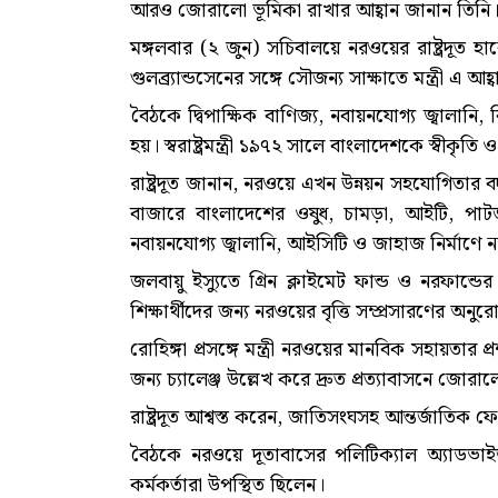
আরও জোরালো ভূমিকা রাখার আহ্বান জানান তিনি
মঙ্গলবার (২ জুন) সচিবালয়ে নরওয়ের রাষ্ট্রদূত হ
গুলব্র্যান্ডসেনের সঙ্গে সৌজন্য সাক্ষাতে মন্ত্রী এ আহ
বৈঠকে দ্বিপাক্ষিক বাণিজ্য, নবায়নযোগ্য জ্বালান
হয়। স্বরাষ্ট্রমন্ত্রী ১৯৭২ সালে বাংলাদেশকে স্বীকৃ
রাষ্ট্রদূত জানান, নরওয়ে এখন উন্নয়ন সহযোগিতার 
বাজারে বাংলাদেশের ওষুধ, চামড়া, আইটি, পাটজা
নবায়নযোগ্য জ্বালানি, আইসিটি ও জাহাজ নির্মাণে
জলবায়ু ইস্যুতে গ্রিন ক্লাইমেট ফান্ড ও নরফান্ড
শিক্ষার্থীদের জন্য নরওয়ের বৃত্তি সম্প্রসারণের অন
রোহিঙ্গা প্রসঙ্গে মন্ত্রী নরওয়ের মানবিক সহায়তা
জন্য চ্যালেঞ্জ উল্লেখ করে দ্রুত প্রত্যাবাসনে জোরা
রাষ্ট্রদূত আশ্বস্ত করেন, জাতিসংঘসহ আন্তর্জাতি
বৈঠকে নরওয়ে দূতাবাসের পলিটিক্যাল অ্যাডভাইজার 
কর্মকর্তারা উপস্থিত ছিলেন।