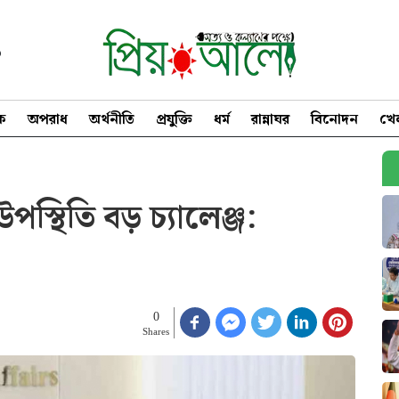
৩
িক
অপরাধ
অর্থনীতি
প্রযুক্তি
ধর্ম
রান্নাঘর
বিনোদন
খে
উপস্থিতি বড় চ্যালেঞ্জ:
0
Shares