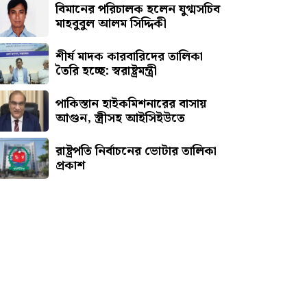
বিমানের পরিচালক হলেন যুগ্মসচিব
মাহবুবুল আলম সিদ্দিকী
শীর্ষ মাদক কারবারিদের তালিকা
তৈরি হচ্ছে: স্বরাষ্ট্রমন্ত্রী
পাকিস্তান হাইকমিশনারের বাসায়
আগুন, স্ত্রীসহ আইসিইউতে
রাষ্ট্রপতি নির্বাচনের ভোটার তালিকা
প্রকাশ