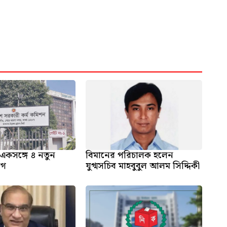
একসঙ্গে ৪ নতুন
বিমানের পরিচালক হলেন
োগ
যুগ্মসচিব মাহবুবুল আলম সিদ্দিকী