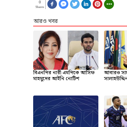
0
Shares
আরও খবর
বিএনপির নারী এমপিকে আসিফ
আবারও সা
মাহমুদের আইনি নোটিশ
সালাহউদ্দি