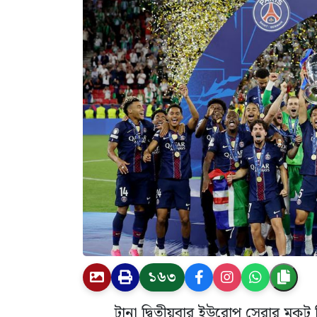
১৬৩
টানা দ্বিতীয়বার ইউরোপ সেরার মুকুট