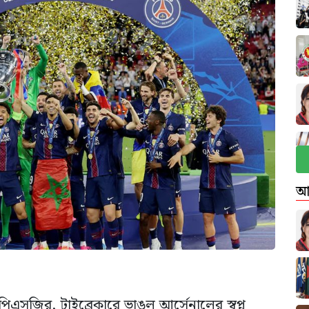
আ
 পিএসজির, টাইব্রেকারে ভাঙল আর্সেনালের স্বপ্ন