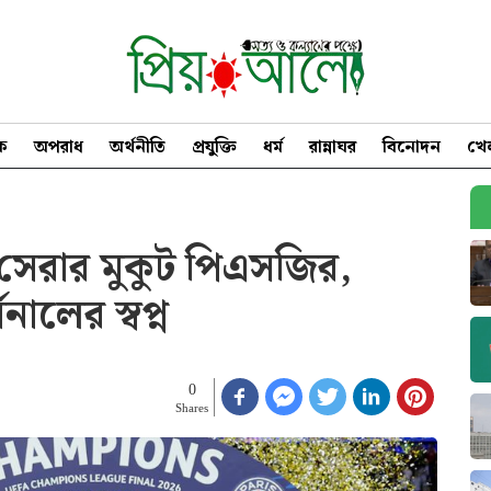
িক
অপরাধ
অর্থনীতি
প্রযুক্তি
ধর্ম
রান্নাঘর
বিনোদন
খে
প সেরার মুকুট পিএসজির,
ালের স্বপ্ন
0
Shares