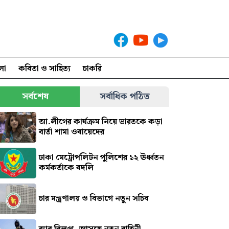
লা
কবিতা ও সাহিত্য
চাকরি
সর্বশেষ
সর্বাধিক পঠিত
আ.লীগের কার্যক্রম নিয়ে ভারতকে কড়া
বার্তা শামা ওবায়েদের
ঢাকা মেট্রোপলিটন পুলিশের ১২ ঊর্ধ্বতন
কর্মকর্তাকে বদলি
চার মন্ত্রণালয় ও বিভাগে নতুন সচিব