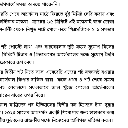
প্রথমার্ধে সমতা আনতে পারেননি।
। বিরতি শেষে আর্সেনাল মাঠে ফিরতে দুই মিনিট দেরি করায় এবং
্টিয়ান মস্কেরা। ম্যাচের ৬৫ মিনিটে এই মস্কেরাই বক্সে ঢোকা
েনাল্টি থেকে নিখুঁত শটে গোল করে পিএসজিকে ১-১ সমতায়
 শট পোস্টে লাগা এবং বারকোলার দুটি সহজ সুযোগ মিসের
 মিনিটে টিম্বার ও গিওকেরেস আর্সেনালের পক্ষে সুযোগ তৈরি
ব্রেকারে রূপ নেয়।
র দ্বিতীয় শট নিতে আসা এবেরেচি এজের শট লক্ষ্যভ্রষ্ট হওয়ার
র্সেনাল কিপার দাভিড রায়া। ফলে প্রথম ৪ শট শেষে সমতা
াস বেরালদো সফলভাবে জাল খুঁজে পেলেও আর্সেনালের
বল মারেন বারের ওপর দিয়ে।
ল মাদ্রিদের পর ইতিহাসের দ্বিতীয় দল হিসেবে টানা দুবার
জি। ২০২৫ সালের আগপর্যন্ত একটি শিরোপার জন্য হাহাকার করা
োপীয় ফুটবলের রাজকীয় মঞ্চে নিজেদের আধিপত্য প্রতিষ্ঠা করল।