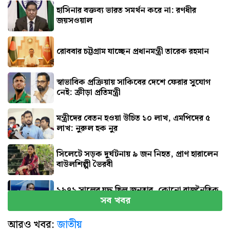
হাসিনার বক্তব্য ভারত সমর্থন করে না: রণধীর
জয়সওয়াল
রোববার চট্টগ্রাম যাচ্ছেন প্রধানমন্ত্রী তারেক রহমান
স্বাভাবিক প্রক্রিয়ায় সাকিবের দেশে ফেরার সুযোগ
নেই: ক্রীড়া প্রতিমন্ত্রী
মন্ত্রীদের বেতন হওয়া উচিত ১০ লাখ, এমপিদের ৫
লাখ: নুরুল হক নুর
সিলেটে সড়ক দুর্ঘটনায় ৯ জন নিহত, প্রাণ হারালেন
বাউলশিল্পী ভৈরবী
১৯৭১ সালের যুদ্ধ ছিল জনতার, কোনো রাজনৈতিক
সব খবর
দলের নয় : ভারপ্রাপ্ত রাষ্ট্রপতি
আরও খবর:
জাতীয়
রাষ্ট্রের গুরুত্বপূর্ণ ব্যক্তিদের নিয়ে অপপ্রচারের বিরুদ্ধে