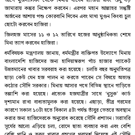
আগে মুজদালিফা থেকে মিনায় যাবেন হাজিরা এবং শুধু বড়
জামারায় কঙ্কর নিক্ষেপ করবেন। এরপর মহান আল্লাহর সন্তুষ্টি
অর্জনের আশায় পশু কোরবানি দিবেন এবং মাথা মুণ্ডন কিংবা চুল
ছোটো করবেন হাজিরা।
জিলহজ মাসের ১১ ও ১২ তারিখে হজের আনুষ্ঠানিকতা শেষে
মিনা ত্যাগ করবেন হাজিরা।
ধর্মবিষয়ক মন্ত্রণালয় জানায়, ধর্মমন্ত্রীর ব্যক্তিগত উদ্যোগে মিনায়
বাংলাদেশি হাজিদের জন্য হাদিয়াস্বরূপ পাঁচ হাজার প্যাকেট
উন্নতমানের খাবার সরবরাহ করা হয়েছে। চলতি বছর অনুমতিপত্র
ছাড়া কেউ যেন হজ পালন না করতে পারেন সে বিষয়ে অত্যন্ত
কঠোর সৌদি সরকার। মিনায় আসার পথে বিভিন্ন স্থানে গাড়িতে
তল্লাশি করা হয়েছে। প্রত্যেক হজযাত্রীর সাথে ‘নুসুক’ কার্ড
দৃশ্যমান রাখা বাধ্যতামূলক করা হয়েছে। এছাড়া, তীব্র গরমের
কারণে সকাল ১০টা হতে বিকাল ৪টা পর্যন্ত তাঁবুর ভেতরে অবস্থান
করার জন্য হাজিদেরকে অনুরোধ করেছে সৌদি প্রশাসন। সরাসরি
সূর্যের আলো এড়িয়ে চলা, রোদে ছাতা ব্যবহার করা এবং বেশি
বেশি পানি ও তরল খাবার গ্রহণের পরামর্শ দিয়েছে এই সৌদি