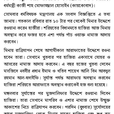
ধর্মমন্ত্রী কাজী শাহ মোফাজ্জাল হোসাইন (কায়কোবাদ)।
সোমবার ধর্মবিষয়ক মন্ত্রণালয় এক সংবাদ বিজ্ঞপ্তিতে এ তথ্য
জানায়। গতকাল রবিবার রাত ১০ টার পর থেকেই মিনার উদ্দেশে
রওয়ানা করেন হাজীরা। শরিয়তের বিধানমতে হাজিরা আজ মিনায়
অবস্থান করে ফজর হতে এশা পর্যন্ত পাঁচ ওয়াক্ত নামাজ আদায়
করবেন।
মিনায় রাত্রিযাপন শেষে আগামীকাল আরাফাতের উদ্দেশে রওনা
হবেন তারা। সেখানে খুতবার পর হাজিরা একসাথে যোহর ও
আসরের নামাজ আদায় করবেন। এ বছর হজের খুতবা দেবেন
মসজিদে নববীর প্রধান ইমাম ও খতিব শায়েখ আলি বিন আবদুল
রহমান আল-হুদাইফি। সূর্যাস্ত পর্যন্ত আরাফায় অবস্থান করবেন
হাজিরা।শরিয়তে আরাফাতে অবস্থান করাকেই হজ বলা হয়েছে।
মঙ্গলবার সূর্যাস্তের পর মুজদালিফার উদ্দেশে রওয়ানা দিবেন
হাজিরা। তারা সেখানে মাগরিব ও এশার নামাজ শেষে উন্মুক্ত
আকাশের নিচে রাত্রিযাপন করবেন। পরদিন (বুধবার) সূর্যোদয়ের