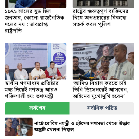
১৯৭১ সালের যুদ্ধ ছিল
রাষ্ট্রের গুরুত্বপূর্ণ ব্যক্তিদের
জনতার, কোনো রাজনৈতিক
নিয়ে অপপ্রচারের বিরুদ্ধে
দলের নয় : ভারপ্রাপ্ত
সতর্ক করল পুলিশ
রাষ্ট্রপতি
স্বাধীন গণমাধ্যম প্রতিষ্ঠার
‘আমিও বিশ্বাস করতে চাই
মধ্য দিয়েই গণতন্ত্র আরও
তিনি ডিসেম্বরেই আসবেন,
শক্তিশালী হয়: তথ্যমন্ত্রী
আইনের মুখোমুখি হবেন’
সর্বশেষ
সর্বাধিক পঠিত
নাটোরে বিমানমন্ত্রী ও হুইপের পথসভা থেকে উদ্ধার
অস্ত্রটি খেলনা পিস্তল