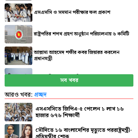
এসএসসি ও সমমান পরীক্ষার ফল প্রকাশ
রাষ্ট্রপতির শপথ গ্রহণ অনুষ্ঠান পরিচালনায় ৬ কমিটি
আল্লামা আহমেদ শফীর কবর জিয়ারত করলেন
প্রধানমন্ত্রী
প্রধানমন্ত্রীর কাছে ৯ দাবি হেফাজতের
সব খবর
আরও খবর:
প্রচ্ছদ
সৌদি আরবে আগুনে পুড়ে ১৭ বাংলাদেশির মৃত্যু
এসএসসিতে জিপিএ-৫ পেলেন ১ লাখ ১৬
হাজার ৬৭৬ শিক্ষার্থী
সৌদিতে ১৬ বাংলাদেশির মৃত্যুতে পররাষ্ট্রমন্ত্রী-
প্রতিমন্ত্রীর শোক