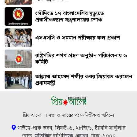
সৌ‌দিতে ১৭ বাংলাদেশির মৃত্যুতে
প্রবাসীকল্যাণ মন্ত্রণালয়ের শোক
এসএসসি ও সমমান পরীক্ষার ফল প্রকাশ
রাষ্ট্রপতির শপথ গ্রহণ অনুষ্ঠান পরিচালনায় ৬
কমিটি
আল্লামা আহমেদ শফীর কবর জিয়ারত করলেন
প্রধানমন্ত্রী
প্রিয় আলো ।। সত্য ও ন্যায়ের পক্ষে নির্ভীক ও অবিচল
গাউছে-পাক ভবন, লিফট-৬, ২৮জি/১, টয়নবি সার্কুলার
রোড, মতিঝিল বাণিজ্যিক এলাকা, ঢাকা-১০০০