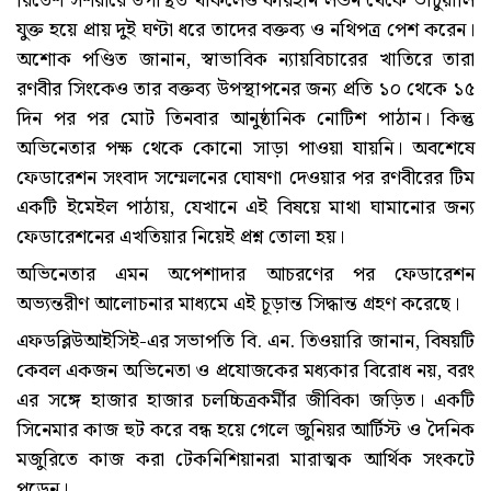
রিতেশ সশরীরে উপস্থিত থাকলেও ফারহান লন্ডন থেকে ভার্চুয়ালি
যুক্ত হয়ে প্রায় দুই ঘণ্টা ধরে তাদের বক্তব্য ও নথিপত্র পেশ করেন।
অশোক পণ্ডিত জানান, স্বাভাবিক ন্যায়বিচারের খাতিরে তারা
রণবীর সিংকেও তার বক্তব্য উপস্থাপনের জন্য প্রতি ১০ থেকে ১৫
দিন পর পর মোট তিনবার আনুষ্ঠানিক নোটিশ পাঠান। কিন্তু
অভিনেতার পক্ষ থেকে কোনো সাড়া পাওয়া যায়নি। অবশেষে
ফেডারেশন সংবাদ সম্মেলনের ঘোষণা দেওয়ার পর রণবীরের টিম
একটি ইমেইল পাঠায়, যেখানে এই বিষয়ে মাথা ঘামানোর জন্য
ফেডারেশনের এখতিয়ার নিয়েই প্রশ্ন তোলা হয়।
অভিনেতার এমন অপেশাদার আচরণের পর ফেডারেশন
অভ্যন্তরীণ আলোচনার মাধ্যমে এই চূড়ান্ত সিদ্ধান্ত গ্রহণ করেছে।
এফডব্লিউআইসিই-এর সভাপতি বি. এন. তিওয়ারি জানান, বিষয়টি
কেবল একজন অভিনেতা ও প্রযোজকের মধ্যকার বিরোধ নয়, বরং
এর সঙ্গে হাজার হাজার চলচ্চিত্রকর্মীর জীবিকা জড়িত। একটি
সিনেমার কাজ হুট করে বন্ধ হয়ে গেলে জুনিয়র আর্টিস্ট ও দৈনিক
মজুরিতে কাজ করা টেকনিশিয়ানরা মারাত্মক আর্থিক সংকটে
পড়েন।