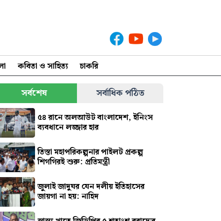
লা
কবিতা ও সাহিত্য
চাকরি
সর্বশেষ
সর্বাধিক পঠিত
৫৪ রানে অলআউট বাংলাদেশ, ইনিংস
ব্যবধানে লজ্জার হার
তিস্তা মহাপরিকল্পনার পাইলট প্রকল্প
শিগগিরই শুরু: প্রতিমন্ত্রী
জুলাই জাদুঘর যেন দলীয় ইতিহাসের
জায়গা না হয়: নাহিদ