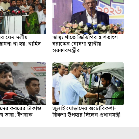
ঘর যেন দলীয়
স্বাস্থ্য খাতে জিডিপির ৫ শতাংশ
য়গা না হয়: নাহিদ
বরাদ্দের ঘোষণা স্থানীয়
সরকারমন্ত্রীর
দদের কবরের টাকাও
জুলাই যোদ্ধাদের অটোরিকশা-
ছে তারা: ইশরাক
রিকশা উপহার দিলেন প্রধানমন্ত্রী