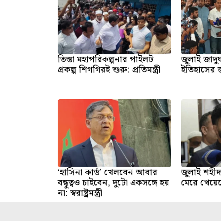
তিস্তা মহাপরিকল্পনার পাইলট
জুলাই জাদু
প্রকল্প শিগগিরই শুরু: প্রতিমন্ত্রী
ইতিহাসের জা
‘হাসিনা কার্ড’ খেলবেন আবার
জুলাই শহী
বন্ধুত্বও চাইবেন, দুটো একসঙ্গে হয়
মেরে খেয়ে
না: স্বরাষ্ট্রমন্ত্রী