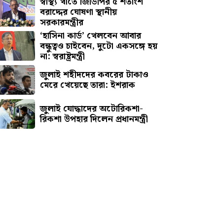
স্বাস্থ্য খাতে জিডিপির ৫ শতাংশ
বরাদ্দের ঘোষণা স্থানীয়
সরকারমন্ত্রীর
‘হাসিনা কার্ড’ খেলবেন আবার
বন্ধুত্বও চাইবেন, দুটো একসঙ্গে হয়
না: স্বরাষ্ট্রমন্ত্রী
জুলাই শহীদদের কবরের টাকাও
মেরে খেয়েছে তারা: ইশরাক
জুলাই যোদ্ধাদের অটোরিকশা-
রিকশা উপহার দিলেন প্রধানমন্ত্রী