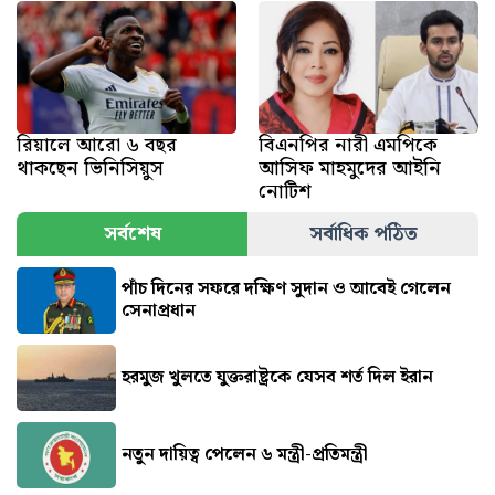
রিয়ালে আরো ৬ বছর
বিএনপির নারী এমপিকে
থাকছেন ভিনিসিয়ুস
আসিফ মাহমুদের আইনি
নোটিশ
সর্বশেষ
সর্বাধিক পঠিত
পাঁচ দিনের সফরে দক্ষিণ সুদান ও আবেই গেলেন
সেনাপ্রধান
হরমুজ খুলতে যুক্তরাষ্ট্রকে যেসব শর্ত দিল ইরান
নতুন দায়িত্ব পেলেন ৬ মন্ত্রী-প্রতিমন্ত্রী