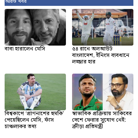
আরও খবর
বাবা হারালেন মেসি
৫৪ রানে অলআউট
বাংলাদেশ, ইনিংস ব্যবধানে
লজ্জার হার
বিশ্বকাপে ‘প্রাণনাশের হুমকি’
স্বাভাবিক প্রক্রিয়ায় সাকিবের
পেয়েছিলেন মেসি, ফাঁস
দেশে ফেরার সুযোগ নেই:
চাঞ্চল্যকর তথ্য
ক্রীড়া প্রতিমন্ত্রী