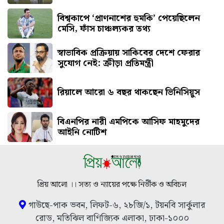
বিশ্বকাপে ‘প্রাণনাশের হুমকি’ পেয়েছিলেন
মেসি, ফাঁস চাঞ্চল্যকর তথ্য
স্বাভাবিক প্রক্রিয়ায় সাকিবের দেশে ফেরার
সুযোগ নেই: ক্রীড়া প্রতিমন্ত্রী
রিয়ালে আরো ৬ বছর থাকছেন ভিনিসিয়ুস
বিএনপির নারী এমপিকে আসিফ মাহমুদের
আইনি নোটিশ
প্রিয় আলো ।। সত্য ও ন্যায়ের পক্ষে নির্ভীক ও অবিচল
গাউছে-পাক ভবন, লিফট-৬, ২৮জি/১, টয়নবি সার্কুলার
রোড, মতিঝিল বাণিজ্যিক এলাকা, ঢাকা-১০০০