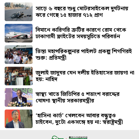
নাহিদ
সাড়ে ৬ বছরে শুধু মোটরসাইকেল দুর্ঘটনায়
ঝরে গেছে ১৫ হাজার ৭১২ প্রাণ
বিমানে কারিগরি ত্রুটির কারণে রোম থেকে
ঢাকাগামী ফ্লাইটের সময়সূচিতে পরিবর্তন
তিস্তা মহাপরিকল্পনার পাইলট প্রকল্প শিগগিরই
শুরু: প্রতিমন্ত্রী
জুলাই জাদুঘর যেন দলীয় ইতিহাসের জায়গা না
হয়: নাহিদ
স্বাস্থ্য খাতে জিডিপির ৫ শতাংশ বরাদ্দের
ঘোষণা স্থানীয় সরকারমন্ত্রীর
‘হাসিনা কার্ড’ খেলবেন আবার বন্ধুত্বও
চাইবেন, দুটো একসঙ্গে হয় না: স্বরাষ্ট্রমন্ত্রী