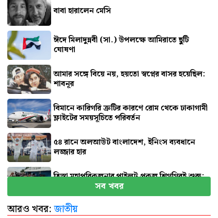
বাবা হারালেন মেসি
ঈদে মিলাদুন্নবী (সা.) উপলক্ষে আমিরাতে ছুটি
ঘোষণা
আমার সঙ্গে বিয়ে নয়, হয়তো স্বপ্নের বাসর হয়েছিল:
শাবনূর
বিমানে কারিগরি ত্রুটির কারণে রোম থেকে ঢাকাগামী
ফ্লাইটের সময়সূচিতে পরিবর্তন
৫৪ রানে অলআউট বাংলাদেশ, ইনিংস ব্যবধানে
লজ্জার হার
তিস্তা মহাপরিকল্পনার পাইলট প্রকল্প শিগগিরই শুরু:
সব খবর
প্রতিমন্ত্রী
আরও খবর:
জাতীয়
জুলাই জাদুঘর যেন দলীয় ইতিহাসের জায়গা না হয়: