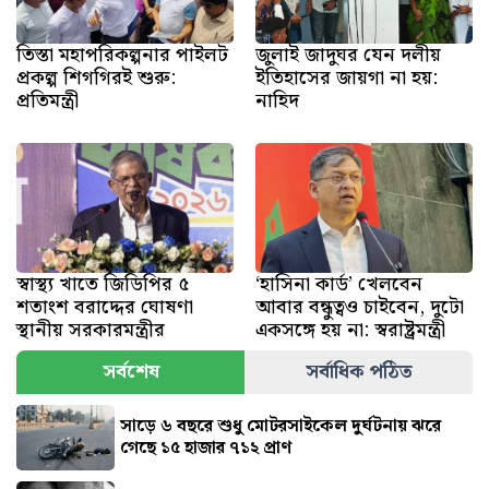
তিস্তা মহাপরিকল্পনার পাইলট
জুলাই জাদুঘর যেন দলীয়
প্রকল্প শিগগিরই শুরু:
ইতিহাসের জায়গা না হয়:
প্রতিমন্ত্রী
নাহিদ
স্বাস্থ্য খাতে জিডিপির ৫
‘হাসিনা কার্ড’ খেলবেন
শতাংশ বরাদ্দের ঘোষণা
আবার বন্ধুত্বও চাইবেন, দুটো
স্থানীয় সরকারমন্ত্রীর
একসঙ্গে হয় না: স্বরাষ্ট্রমন্ত্রী
সর্বশেষ
সর্বাধিক পঠিত
সাড়ে ৬ বছরে শুধু মোটরসাইকেল দুর্ঘটনায় ঝরে
গেছে ১৫ হাজার ৭১২ প্রাণ