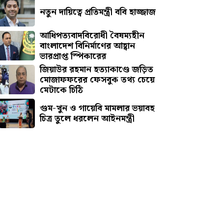
নতুন দায়িত্বে প্রতিমন্ত্রী ববি হাজ্জাজ
আধিপত্যবাদবিরোধী বৈষম্যহীন
বাংলাদেশ বিনির্মাণের আহ্বান
ভারপ্রাপ্ত স্পিকারের
জিয়াউর রহমান হত্যাকাণ্ডে জড়িত
মোজাফফরের ফেসবুক তথ্য চেয়ে
মেটাকে চিঠি
গুম-খুন ও গায়েবি মামলার ভয়াবহ
চিত্র তুলে ধরলেন আইনমন্ত্রী