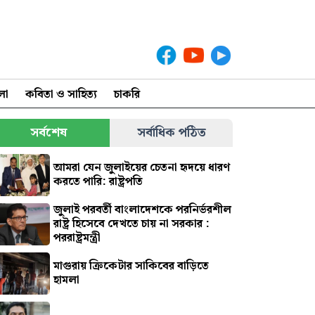
লা
কবিতা ও সাহিত্য
চাকরি
সর্বশেষ
সর্বাধিক পঠিত
আমরা যেন জুলাইয়ের চেতনা হৃদয়ে ধারণ
করতে পারি: রাষ্ট্রপতি
জুলাই পরবর্তী বাংলাদেশকে পরনির্ভরশীল
রাষ্ট্র হিসেবে দেখতে চায় না সরকার :
পররাষ্ট্রমন্ত্রী
মাগুরায় ক্রিকেটার সাকিবের বাড়িতে
হামলা