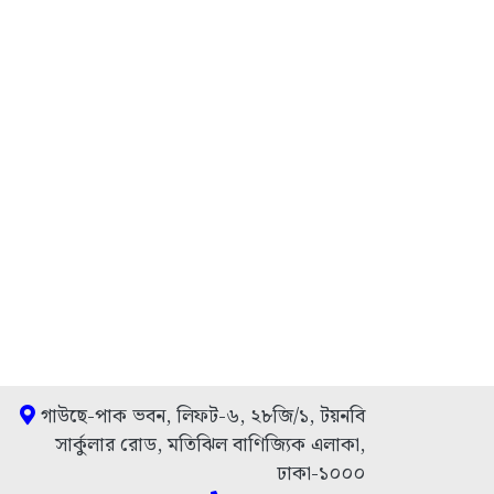
গাউছে-পাক ভবন, লিফট-৬, ২৮জি/১, টয়নবি
সার্কুলার রোড, মতিঝিল বাণিজ্যিক এলাকা,
ঢাকা-১০০০