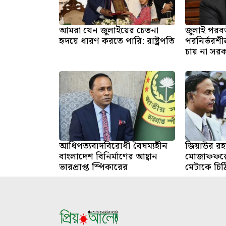
আমরা যেন জুলাইয়ের চেতনা
জুলাই পরবর
হৃদয়ে ধারণ করতে পারি: রাষ্ট্রপতি
পরনির্ভরশীল
চায় না সরকার 
আধিপত্যবাদবিরোধী বৈষম্যহীন
জিয়াউর রহম
বাংলাদেশ বিনির্মাণের আহ্বান
মোজাফফরের
ভারপ্রাপ্ত স্পিকারের
মেটাকে চিঠ