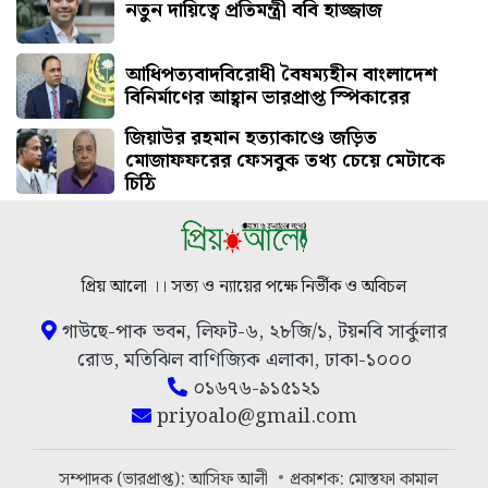
নতুন দায়িত্বে প্রতিমন্ত্রী ববি হাজ্জাজ
আধিপত্যবাদবিরোধী বৈষম্যহীন বাংলাদেশ
বিনির্মাণের আহ্বান ভারপ্রাপ্ত স্পিকারের
জিয়াউর রহমান হত্যাকাণ্ডে জড়িত
মোজাফফরের ফেসবুক তথ্য চেয়ে মেটাকে
চিঠি
প্রিয় আলো ।। সত্য ও ন্যায়ের পক্ষে নির্ভীক ও অবিচল
গাউছে-পাক ভবন, লিফট-৬, ২৮জি/১, টয়নবি সার্কুলার
রোড, মতিঝিল বাণিজ্যিক এলাকা, ঢাকা-১০০০
০১৬৭৬-৯১৫১২১
priyoalo@gmail.com
সম্পাদক (ভারপ্রাপ্ত): আসিফ আলী
প্রকাশক: মোস্তফা কামাল