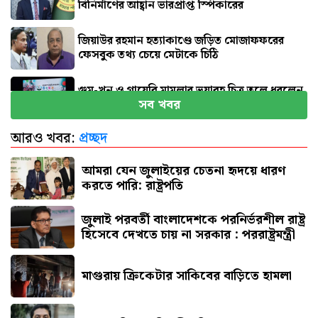
বিনির্মাণের আহ্বান ভারপ্রাপ্ত স্পিকারের
জিয়াউর রহমান হত্যাকাণ্ডে জড়িত মোজাফফরের
ফেসবুক তথ্য চেয়ে মেটাকে চিঠি
গুম-খুন ও গায়েবি মামলার ভয়াবহ চিত্র তুলে ধরলেন
সব খবর
আইনমন্ত্রী
আরও খবর:
প্রচ্ছদ
হঠাৎ রিপাবলিক বাংলা ছাড়লেন ময়ূখ রঞ্জন ঘোষ
আমরা যেন জুলাইয়ের চেতনা হৃদয়ে ধারণ
করতে পারি: রাষ্ট্রপতি
জুলাই পরবর্তী বাংলাদেশকে পরনির্ভরশীল রাষ্ট্র
হিসেবে দেখতে চায় না সরকার : পররাষ্ট্রমন্ত্রী
মাগুরায় ক্রিকেটার সাকিবের বাড়িতে হামলা