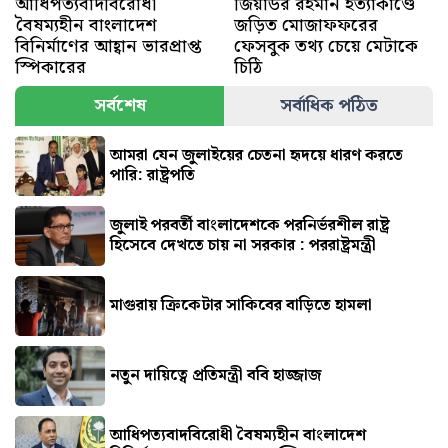
আধিপত্যবাদবিরোধী
জিয়াউর রহমান হত্যাকাণ্ডে
বৈষম্যহীন বাংলাদেশ
জড়িত মোজাফফরের
বিনির্মাণের আহ্বান ভারপ্রাপ্ত
ফেসবুক তথ্য চেয়ে মেটাকে
স্পিকারের
চিঠি
সর্বশেষ
সর্বাধিক পঠিত
আমরা যেন জুলাইয়ের চেতনা হৃদয়ে ধারণ করতে
পারি: রাষ্ট্রপতি
জুলাই পরবর্তী বাংলাদেশকে পরনির্ভরশীল রাষ্ট্র
হিসেবে দেখতে চায় না সরকার : পররাষ্ট্রমন্ত্রী
মাগুরায় ক্রিকেটার সাকিবের বাড়িতে হামলা
নতুন দায়িত্বে প্রতিমন্ত্রী ববি হাজ্জাজ
আধিপত্যবাদবিরোধী বৈষম্যহীন বাংলাদেশ