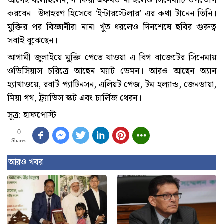
আগেই বলেছিলেন, দর্শকরা একমত না হলেও সিনেমাটি উপভোগ
করবেন। উদাহরণ হিসেবে ‘ইন্টারস্টেলার’-এর কথা টানেন তিনি।
মুক্তির পর বিজ্ঞানীরা নানা খুঁত ধরলেও দিনশেষে ছবির গুরুত্ব
সবাই বুঝেছেন।
আগামী জুলাইয়ে মুক্তি পেতে যাওয়া এ বিগ বাজেটের সিনেমায়
ওডিসিয়াস চরিত্রে আছেন ম্যাট ডেমন। আরও আছেন অ্যান
হ্যাথাওয়ে, রবার্ট প্যাটিনসন, এলিয়ট পেজ, টম হল্যান্ড, জেনডায়া,
মিয়া গথ, ট্র্যাভিস স্কট এবং চার্লিজ থেরন।
সূত্র: হাফপোস্ট
0
Shares
আরও খবর