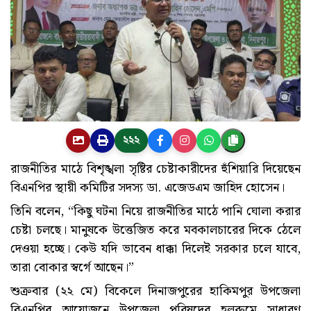
২২২
রাজনীতির মাঠে বিশৃঙ্খলা সৃষ্টির চেষ্টাকারীদের হুঁশিয়ারি দিয়েছেন
বিএনপির স্থায়ী কমিটির সদস্য ডা. এজেডএম জাহিদ হোসেন।
তিনি বলেন, “কিছু ঘটনা নিয়ে রাজনীতির মাঠে পানি ঘোলা করার
চেষ্টা চলছে। মানুষকে উত্তেজিত করে মবকালচারের দিকে ঠেলে
দেওয়া হচ্ছে। কেউ যদি ভাবেন ধাক্কা দিলেই সরকার চলে যাবে,
তারা বোকার স্বর্গে আছেন।”
শুক্রবার (২২ মে) বিকেলে দিনাজপুরের হাকিমপুর উপজেলা
বিএনপির আয়োজনে উপজেলা পরিষদের হলরুমে সাধারণ