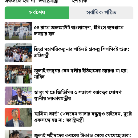
একসঙ্গে হয় না: স্বরাষ্ট্রমন্ত্রী
ইশরাক
সর্বশেষ
সর্বাধিক পঠিত
৫৪ রানে অলআউট বাংলাদেশ, ইনিংস ব্যবধানে
লজ্জার হার
তিস্তা মহাপরিকল্পনার পাইলট প্রকল্প শিগগিরই শুরু:
প্রতিমন্ত্রী
জুলাই জাদুঘর যেন দলীয় ইতিহাসের জায়গা না হয়:
নাহিদ
স্বাস্থ্য খাতে জিডিপির ৫ শতাংশ বরাদ্দের ঘোষণা
স্থানীয় সরকারমন্ত্রীর
‘হাসিনা কার্ড’ খেলবেন আবার বন্ধুত্বও চাইবেন, দুটো
একসঙ্গে হয় না: স্বরাষ্ট্রমন্ত্রী
জুলাই শহীদদের কবরের টাকাও মেরে খেয়েছে তারা: