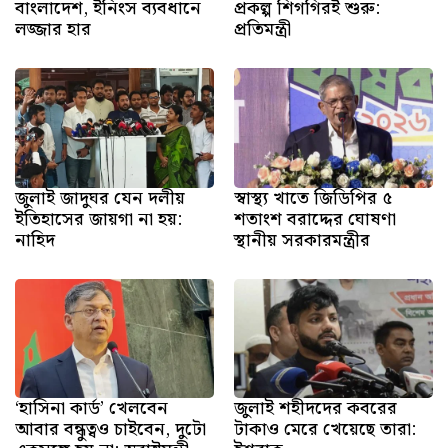
বাংলাদেশ, ইনিংস ব্যবধানে
প্রকল্প শিগগিরই শুরু:
লজ্জার হার
প্রতিমন্ত্রী
জুলাই জাদুঘর যেন দলীয়
স্বাস্থ্য খাতে জিডিপির ৫
ইতিহাসের জায়গা না হয়:
শতাংশ বরাদ্দের ঘোষণা
নাহিদ
স্থানীয় সরকারমন্ত্রীর
‘হাসিনা কার্ড’ খেলবেন
জুলাই শহীদদের কবরের
আবার বন্ধুত্বও চাইবেন, দুটো
টাকাও মেরে খেয়েছে তারা: