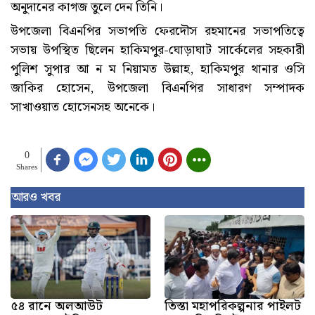
অনুদানের কাগজ তুলে দেন তিনি।
উপজেলা বিএনপির সভাপতি ফেরদৌস রহমানের সভাপতিত্বে
সভায় উপস্থিত ছিলেন হাকিমপুর-ঘোড়াঘাট সার্কেলের সহকারী
পুলিশ সুপার আ ন ম নিয়ামত উল্লাহ, হাকিমপুর থানার ওসি
জাকির হোসেন, উপজেলা বিএনপির সাধারণ সম্পাদক
সাখাওয়াত হোসেনসহ অনেকে।
0
Shares
আরও খবর
৫৪ রানে অলআউট
তিস্তা মহাপরিকল্পনার পাইলট