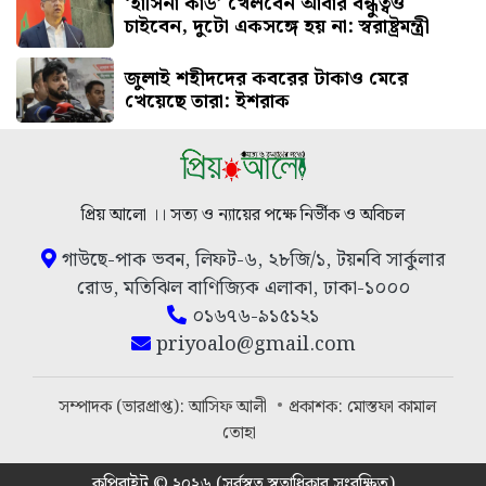
‘হাসিনা কার্ড’ খেলবেন আবার বন্ধুত্বও
চাইবেন, দুটো একসঙ্গে হয় না: স্বরাষ্ট্রমন্ত্রী
জুলাই শহীদদের কবরের টাকাও মেরে
খেয়েছে তারা: ইশরাক
প্রিয় আলো ।। সত্য ও ন্যায়ের পক্ষে নির্ভীক ও অবিচল
গাউছে-পাক ভবন, লিফট-৬, ২৮জি/১, টয়নবি সার্কুলার
রোড, মতিঝিল বাণিজ্যিক এলাকা, ঢাকা-১০০০
০১৬৭৬-৯১৫১২১
priyoalo@gmail.com
সম্পাদক (ভারপ্রাপ্ত): আসিফ আলী
প্রকাশক: মোস্তফা কামাল
তোহা
কপিরাইট © ২০২৬ (সর্বস্বত্ব স্বত্বাধিকার সংরক্ষিত)