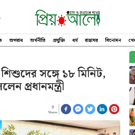
৩
িক
অপরাধ
অর্থনীতি
প্রযুক্তি
ধর্ম
রান্নাঘর
বিনোদন
খে
শিশুদের সঙ্গে ১৮ মিনিট,
ন প্রধানমন্ত্রী
0
Shares