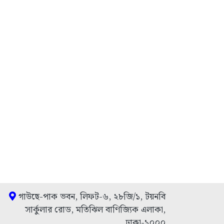
গাউছে-পাক ভবন, লিফট-৬, ২৮জি/১, টয়নবি
সার্কুলার রোড, মতিঝিল বাণিজ্যিক এলাকা,
ঢাকা-১০০০