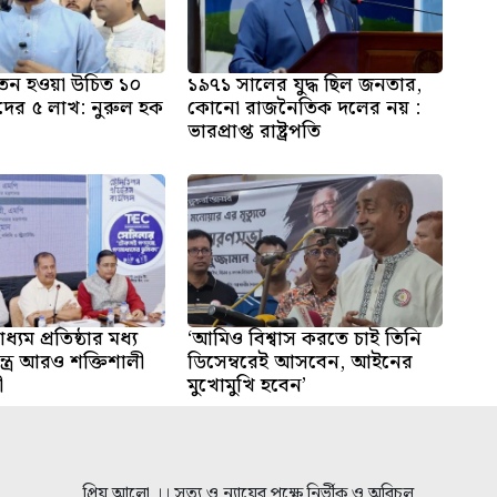
 বেতন হওয়া উচিত ১০
১৯৭১ সালের যুদ্ধ ছিল জনতার,
দের ৫ লাখ: নুরুল হক
কোনো রাজনৈতিক দলের নয় :
ভারপ্রাপ্ত রাষ্ট্রপতি
ধ্যম প্রতিষ্ঠার মধ্য
‘আমিও বিশ্বাস করতে চাই তিনি
্ত্র আরও শক্তিশালী
ডিসেম্বরেই আসবেন, আইনের
ী
মুখোমুখি হবেন’
প্রিয় আলো ।। সত্য ও ন্যায়ের পক্ষে নির্ভীক ও অবিচল