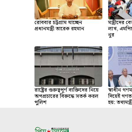
রোববার চট্টগ্রাম যাচ্ছেন
মন্ত্রীদের
প্রধানমন্ত্রী তারেক রহমান
লাখ, এমপি
নুর
রাষ্ট্রের গুরুত্বপূর্ণ ব্যক্তিদের নিয়ে
স্বাধীন গণমা
অপপ্রচারের বিরুদ্ধে সতর্ক করল
দিয়েই গণতন
পুলিশ
হয়: তথ্যমন্ত্র