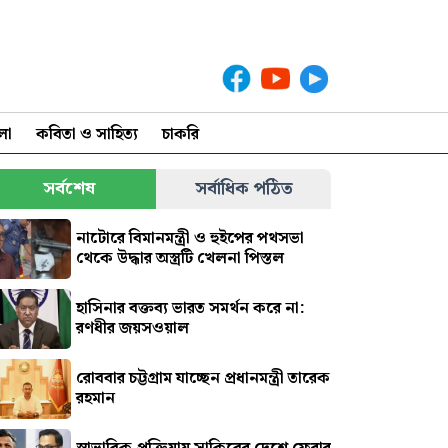
লা
কবিতা ও সাহিত্য
চাকরি
সর্বশেষ
সর্বাধিক পঠিত
নাটোরে বিমানমন্ত্রী ও হুইপের পথসভা
থেকে উদ্ধার অস্ত্রটি খেলনা পিস্তল
হাসিনার বক্তব্য ভারত সমর্থন করে না:
রণধীর জয়সওয়াল
রোববার চট্টগ্রাম যাচ্ছেন প্রধানমন্ত্রী তারেক
রহমান