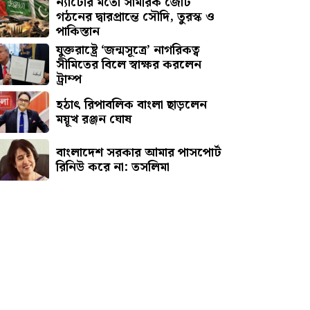
ন্যাটোর মতো সামরিক জোট
গঠনের দ্বারপ্রান্তে সৌদি, তুরস্ক ও
পাকিস্তান
যুক্তরাষ্ট্রে ‘জন্মসূত্রে’ নাগরিকত্ব
সীমিতের বিলে স্বাক্ষর করলেন
ট্রাম্প
হঠাৎ রিপাবলিক বাংলা ছাড়লেন
ময়ূখ রঞ্জন ঘোষ
বাংলাদেশ সরকার আমার পাসপোর্ট
রিনিউ করে না: তসলিমা