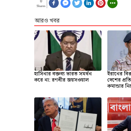
0
Shares
আরও খবর
হাসিনার বক্তব্য ভারত সমর্থন
ইরানের বির
করে না: রণধীর জয়সওয়াল
দেশের প্রতি
কমান্ডার ন