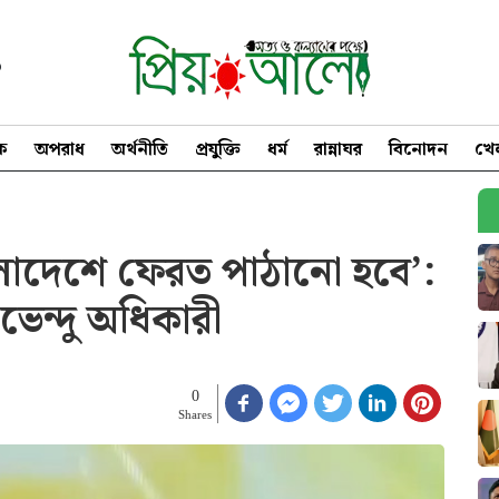
৩
িক
অপরাধ
অর্থনীতি
প্রযুক্তি
ধর্ম
রান্নাঘর
বিনোদন
খে
ংলাদেশে ফেরত পাঠানো হবে’:
শুভেন্দু অধিকারী
0
Shares