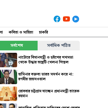
লা
কবিতা ও সাহিত্য
চাকরি
সর্বশেষ
সর্বাধিক পঠিত
নাটোরে বিমানমন্ত্রী ও হুইপের পথসভা
থেকে উদ্ধার অস্ত্রটি খেলনা পিস্তল
হাসিনার বক্তব্য ভারত সমর্থন করে না:
রণধীর জয়সওয়াল
রোববার চট্টগ্রাম যাচ্ছেন প্রধানমন্ত্রী তারেক
রহমান