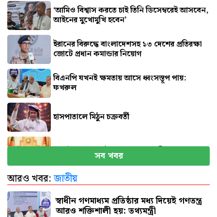
‘আমিও বিশ্বাস করতে চাই তিনি ডিসেম্বরেই আসবেন,
আইনের মুখোমুখি হবেন’
ইরানের বিরুদ্ধে বাংলাদেশসহ ১৩ দেশের প্রতিরক্ষা
জোটে প্রধান কমান্ডার নিয়োগ
বিএনপি যখনই ক্ষমতায় আসে ধ্বংসস্তূপ পায়:
ফখরুল
হাসপাতালে মিঠুন চক্রবর্তী
সেপ্টেম্বরে যুক্তরাষ্ট্র যাচ্ছেন প্রধানমন্ত্রী
সব খবর
আরও খবর:
জাতীয়
পিএসসিতে একসঙ্গে ৪ নতুন সদস্য নিয়োগ
স্বাধীন গণমাধ্যম প্রতিষ্ঠার মধ্য দিয়েই গণতন্ত্র
আরও শক্তিশালী হয়: তথ্যমন্ত্রী