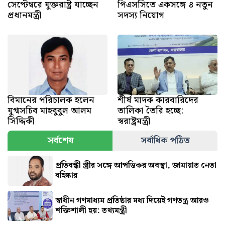
সেপ্টেম্বরে যুক্তরাষ্ট্র যাচ্ছেন
পিএসসিতে একসঙ্গে ৪ নতুন
প্রধানমন্ত্রী
সদস্য নিয়োগ
বিমানের পরিচালক হলেন
শীর্ষ মাদক কারবারিদের
যুগ্মসচিব মাহবুবুল আলম
তালিকা তৈরি হচ্ছে:
সিদ্দিকী
স্বরাষ্ট্রমন্ত্রী
সর্বশেষ
সর্বাধিক পঠিত
প্রতিবন্ধী স্ত্রীর সঙ্গে আপত্তিকর অবস্থা, জামায়াত নেতা
বহিষ্কার
স্বাধীন গণমাধ্যম প্রতিষ্ঠার মধ্য দিয়েই গণতন্ত্র আরও
শক্তিশালী হয়: তথ্যমন্ত্রী