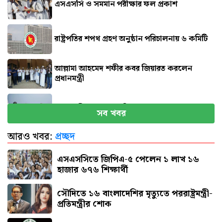
এসএসসি ও সমমান পরীক্ষার ফল প্রকাশ
রাষ্ট্রপতির শপথ গ্রহণ অনুষ্ঠান পরিচালনায় ৬ কমিটি
আল্লামা আহমেদ শফীর কবর জিয়ারত করলেন
প্রধানমন্ত্রী
প্রধানমন্ত্রীর কাছে ৯ দাবি হেফাজতের
সব খবর
আরও খবর:
প্রচ্ছদ
সৌদি আরবে আগুনে পুড়ে ১৭ বাংলাদেশির মৃত্যু
এসএসসিতে জিপিএ-৫ পেলেন ১ লাখ ১৬
হাজার ৬৭৬ শিক্ষার্থী
সৌদিতে ১৬ বাংলাদেশির মৃত্যুতে পররাষ্ট্রমন্ত্রী-
প্রতিমন্ত্রীর শোক