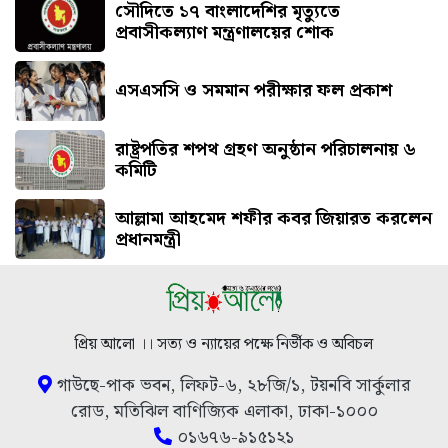
সৌ‌দিতে ১৭ বাংলাদেশির মৃত্যুতে
প্রবাসীকল্যাণ মন্ত্রণালয়ের শোক
এসএসসি ও সমমান পরীক্ষার ফল প্রকাশ
রাষ্ট্রপতির শপথ গ্রহণ অনুষ্ঠান পরিচালনায় ৬
কমিটি
আল্লামা আহমেদ শফীর কবর জিয়ারত করলেন
প্রধানমন্ত্রী
প্রিয় আলো ।। সত্য ও ন্যায়ের পক্ষে নির্ভীক ও অবিচল
গাউছে-পাক ভবন, লিফট-৬, ২৮জি/১, টয়নবি সার্কুলার
রোড, মতিঝিল বাণিজ্যিক এলাকা, ঢাকা-১০০০
০১৬৭৬-৯১৫১২১