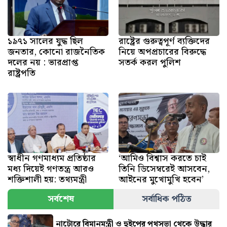
১৯৭১ সালের যুদ্ধ ছিল
রাষ্ট্রের গুরুত্বপূর্ণ ব্যক্তিদের
জনতার, কোনো রাজনৈতিক
নিয়ে অপপ্রচারের বিরুদ্ধে
দলের নয় : ভারপ্রাপ্ত
সতর্ক করল পুলিশ
রাষ্ট্রপতি
স্বাধীন গণমাধ্যম প্রতিষ্ঠার
‘আমিও বিশ্বাস করতে চাই
মধ্য দিয়েই গণতন্ত্র আরও
তিনি ডিসেম্বরেই আসবেন,
শক্তিশালী হয়: তথ্যমন্ত্রী
আইনের মুখোমুখি হবেন’
সর্বশেষ
সর্বাধিক পঠিত
নাটোরে বিমানমন্ত্রী ও হুইপের পথসভা থেকে উদ্ধার