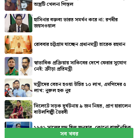
অস্ত্রটি খেলনা পিস্তল
হাসিনার বক্তব্য ভারত সমর্থন করে না: রণধীর
জয়সওয়াল
রোববার চট্টগ্রাম যাচ্ছেন প্রধানমন্ত্রী তারেক রহমান
স্বাভাবিক প্রক্রিয়ায় সাকিবের দেশে ফেরার সুযোগ
নেই: ক্রীড়া প্রতিমন্ত্রী
মন্ত্রীদের বেতন হওয়া উচিত ১০ লাখ, এমপিদের ৫
লাখ: নুরুল হক নুর
সিলেটে সড়ক দুর্ঘটনায় ৯ জন নিহত, প্রাণ হারালেন
বাউলশিল্পী ভৈরবী
১৯৭১ সালের যুদ্ধ ছিল জনতার, কোনো রাজনৈতিক
সব খবর
দলের নয় : ভারপ্রাপ্ত রাষ্ট্রপতি