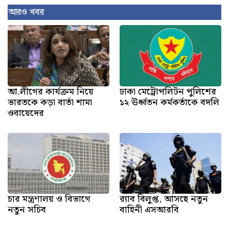
আরও খবর
আ.লীগের কার্যক্রম নিয়ে
ঢাকা মেট্রোপলিটন পুলিশের
ভারতকে কড়া বার্তা শামা
১২ ঊর্ধ্বতন কর্মকর্তাকে বদলি
ওবায়েদের
চার মন্ত্রণালয় ও বিভাগে
র‍্যাব বিলুপ্ত, আসছে নতুন
নতুন সচিব
বাহিনী এসআরবি