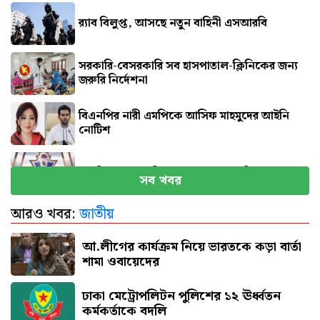
র‍্যাব বিলুপ্ত, আসছে নতুন বাহিনী এসআরবি
সরকারি-বেসরকারি সব হাসপাতাল-ক্লিনিকের জন্য
জরুরি নির্দেশনা
বিএনপির নারী এমপিকে আসিফ মাহমুদের আইনি
নোটিশ
সব বিমানবন্দরে নিরাপত্তা জোরদারের নির্দেশ
সব খবর
আরও খবর:
জাতীয়
এসএসসি পরীক্ষার ফল প্রকাশের তারিখ ঘোষণা
আ.লীগের কার্যক্রম নিয়ে ভারতকে কড়া বার্তা
শামা ওবায়েদের
ঢাকা মেট্রোপলিটন পুলিশের ১২ ঊর্ধ্বতন
কর্মকর্তাকে বদলি