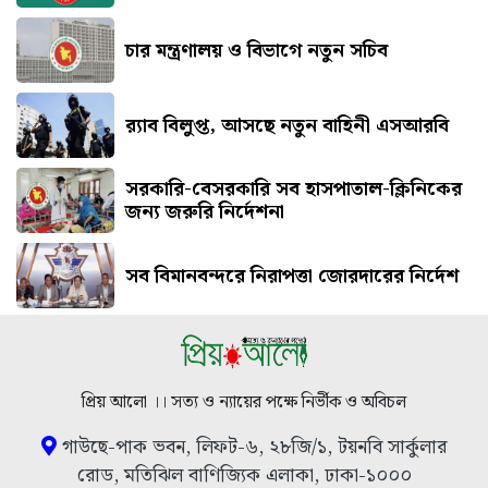
চার মন্ত্রণালয় ও বিভাগে নতুন সচিব
র‍্যাব বিলুপ্ত, আসছে নতুন বাহিনী এসআরবি
সরকারি-বেসরকারি সব হাসপাতাল-ক্লিনিকের
জন্য জরুরি নির্দেশনা
সব বিমানবন্দরে নিরাপত্তা জোরদারের নির্দেশ
প্রিয় আলো ।। সত্য ও ন্যায়ের পক্ষে নির্ভীক ও অবিচল
গাউছে-পাক ভবন, লিফট-৬, ২৮জি/১, টয়নবি সার্কুলার
রোড, মতিঝিল বাণিজ্যিক এলাকা, ঢাকা-১০০০