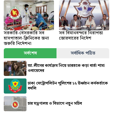
সরকারি-বেসরকারি সব
সব বিমানবন্দরে নিরাপত্তা
হাসপাতাল-ক্লিনিকের জন্য
জোরদারের নির্দেশ
জরুরি নির্দেশনা
সর্বশেষ
সর্বাধিক পঠিত
আ.লীগের কার্যক্রম নিয়ে ভারতকে কড়া বার্তা শামা
ওবায়েদের
ঢাকা মেট্রোপলিটন পুলিশের ১২ ঊর্ধ্বতন কর্মকর্তাকে
বদলি
চার মন্ত্রণালয় ও বিভাগে নতুন সচিব