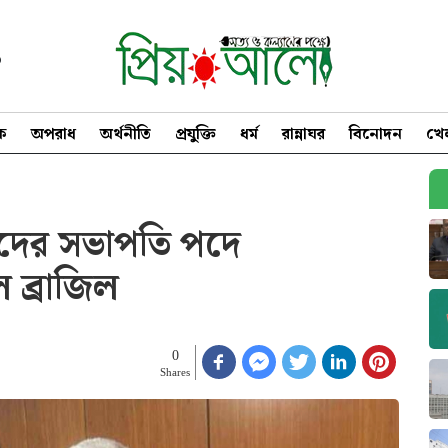
৩
িক
অপরাধ
অর্থনীতি
প্রযুক্তি
ধর্ম
রান্নাঘর
বিনোদন
খে
দের সভাপতি পদে
 ব্রাজিল
0
Shares