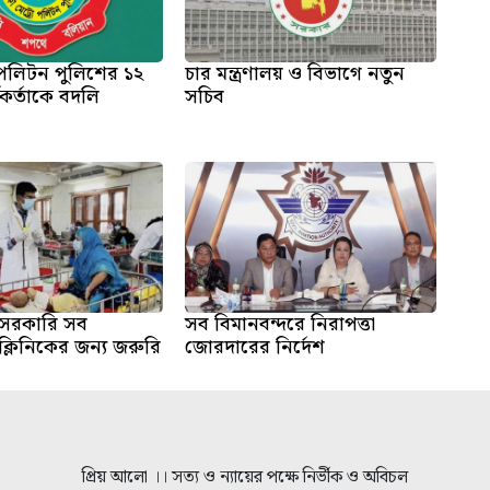
োপলিটন পুলিশের ১২
চার মন্ত্রণালয় ও বিভাগে নতুন
্মকর্তাকে বদলি
সচিব
সরকারি সব
সব বিমানবন্দরে নিরাপত্তা
্লিনিকের জন্য জরুরি
জোরদারের নির্দেশ
প্রিয় আলো ।। সত্য ও ন্যায়ের পক্ষে নির্ভীক ও অবিচল