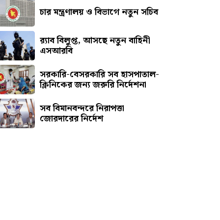
চার মন্ত্রণালয় ও বিভাগে নতুন সচিব
র‍্যাব বিলুপ্ত, আসছে নতুন বাহিনী
এসআরবি
সরকারি-বেসরকারি সব হাসপাতাল-
ক্লিনিকের জন্য জরুরি নির্দেশনা
সব বিমানবন্দরে নিরাপত্তা
জোরদারের নির্দেশ