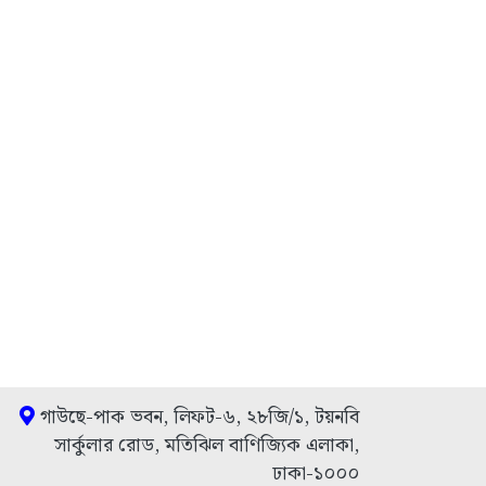
গাউছে-পাক ভবন, লিফট-৬, ২৮জি/১, টয়নবি
সার্কুলার রোড, মতিঝিল বাণিজ্যিক এলাকা,
ঢাকা-১০০০