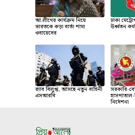
আ.লীগের কার্যক্রম নিয়ে
ঢাকা মেট্র
ভারতকে কড়া বার্তা শামা
ঊর্ধ্বতন কর
ওবায়েদের
র‍্যাব বিলুপ্ত, আসছে নতুন বাহিনী
সরকারি-বে
এসআরবি
হাসপাতাল-ক
নির্দেশনা