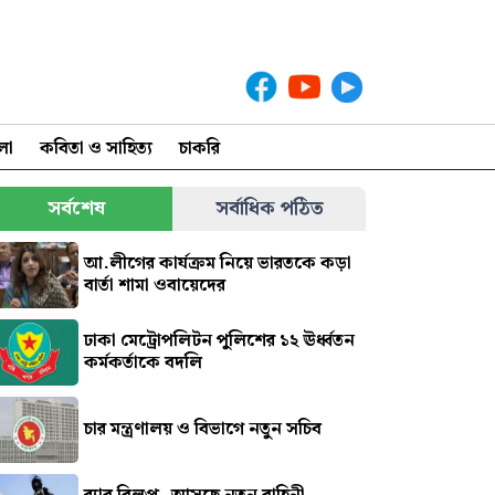
লা
কবিতা ও সাহিত্য
চাকরি
সর্বশেষ
সর্বাধিক পঠিত
আ.লীগের কার্যক্রম নিয়ে ভারতকে কড়া
বার্তা শামা ওবায়েদের
ঢাকা মেট্রোপলিটন পুলিশের ১২ ঊর্ধ্বতন
কর্মকর্তাকে বদলি
চার মন্ত্রণালয় ও বিভাগে নতুন সচিব