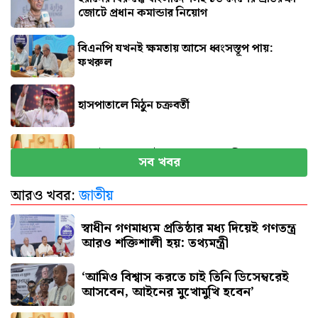
জোটে প্রধান কমান্ডার নিয়োগ
বিএনপি যখনই ক্ষমতায় আসে ধ্বংসস্তূপ পায়:
ফখরুল
হাসপাতালে মিঠুন চক্রবর্তী
সেপ্টেম্বরে যুক্তরাষ্ট্র যাচ্ছেন প্রধানমন্ত্রী
সব খবর
আরও খবর:
জাতীয়
পিএসসিতে একসঙ্গে ৪ নতুন সদস্য নিয়োগ
স্বাধীন গণমাধ্যম প্রতিষ্ঠার মধ্য দিয়েই গণতন্ত্র
আরও শক্তিশালী হয়: তথ্যমন্ত্রী
‘আমিও বিশ্বাস করতে চাই তিনি ডিসেম্বরেই
আসবেন, আইনের মুখোমুখি হবেন’