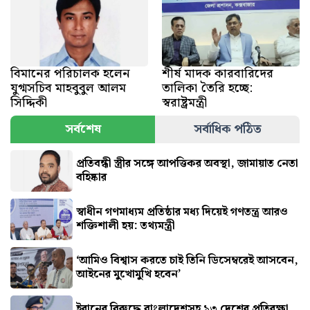
বিমানের পরিচালক হলেন
শীর্ষ মাদক কারবারিদের
যুগ্মসচিব মাহবুবুল আলম
তালিকা তৈরি হচ্ছে:
সিদ্দিকী
স্বরাষ্ট্রমন্ত্রী
সর্বশেষ
সর্বাধিক পঠিত
প্রতিবন্ধী স্ত্রীর সঙ্গে আপত্তিকর অবস্থা, জামায়াত নেতা
বহিষ্কার
স্বাধীন গণমাধ্যম প্রতিষ্ঠার মধ্য দিয়েই গণতন্ত্র আরও
শক্তিশালী হয়: তথ্যমন্ত্রী
‘আমিও বিশ্বাস করতে চাই তিনি ডিসেম্বরেই আসবেন,
আইনের মুখোমুখি হবেন’
ইরানের বিরুদ্ধে বাংলাদেশসহ ১৩ দেশের প্রতিরক্ষা