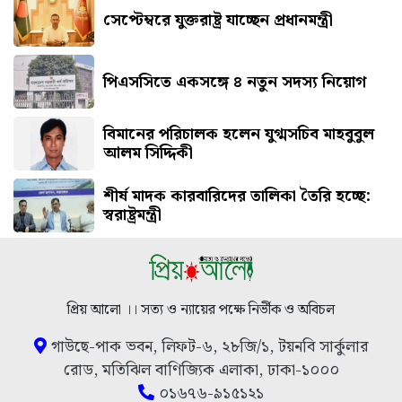
সেপ্টেম্বরে যুক্তরাষ্ট্র যাচ্ছেন প্রধানমন্ত্রী
পিএসসিতে একসঙ্গে ৪ নতুন সদস্য নিয়োগ
বিমানের পরিচালক হলেন যুগ্মসচিব মাহবুবুল
আলম সিদ্দিকী
শীর্ষ মাদক কারবারিদের তালিকা তৈরি হচ্ছে:
স্বরাষ্ট্রমন্ত্রী
প্রিয় আলো ।। সত্য ও ন্যায়ের পক্ষে নির্ভীক ও অবিচল
গাউছে-পাক ভবন, লিফট-৬, ২৮জি/১, টয়নবি সার্কুলার
রোড, মতিঝিল বাণিজ্যিক এলাকা, ঢাকা-১০০০
০১৬৭৬-৯১৫১২১