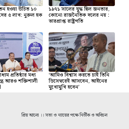
 বেতন হওয়া উচিত ১০
১৯৭১ সালের যুদ্ধ ছিল জনতার,
দের ৫ লাখ: নুরুল হক
কোনো রাজনৈতিক দলের নয় :
ভারপ্রাপ্ত রাষ্ট্রপতি
ধ্যম প্রতিষ্ঠার মধ্য
‘আমিও বিশ্বাস করতে চাই তিনি
্ত্র আরও শক্তিশালী
ডিসেম্বরেই আসবেন, আইনের
ী
মুখোমুখি হবেন’
প্রিয় আলো ।। সত্য ও ন্যায়ের পক্ষে নির্ভীক ও অবিচল