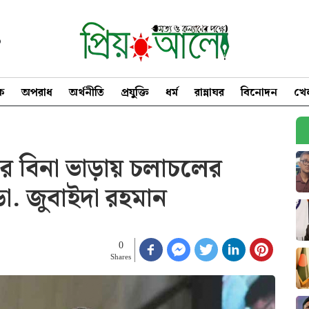
৩
িক
অপরাধ
অর্থনীতি
প্রযুক্তি
ধর্ম
রান্নাঘর
বিনোদন
খে
ের বিনা ভাড়ায় চলাচলের
ডা. জুবাইদা রহমান
0
Shares