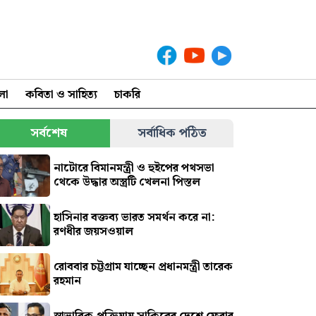
লা
কবিতা ও সাহিত্য
চাকরি
সর্বশেষ
সর্বাধিক পঠিত
নাটোরে বিমানমন্ত্রী ও হুইপের পথসভা
থেকে উদ্ধার অস্ত্রটি খেলনা পিস্তল
হাসিনার বক্তব্য ভারত সমর্থন করে না:
রণধীর জয়সওয়াল
রোববার চট্টগ্রাম যাচ্ছেন প্রধানমন্ত্রী তারেক
রহমান