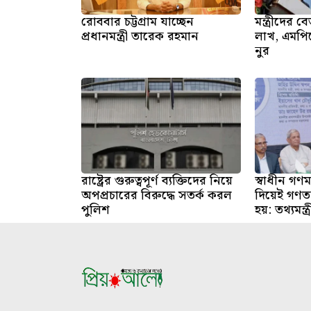
রোববার চট্টগ্রাম যাচ্ছেন
মন্ত্রীদের
প্রধানমন্ত্রী তারেক রহমান
লাখ, এমপি
নুর
রাষ্ট্রের গুরুত্বপূর্ণ ব্যক্তিদের নিয়ে
স্বাধীন গণমা
অপপ্রচারের বিরুদ্ধে সতর্ক করল
দিয়েই গণতন
পুলিশ
হয়: তথ্যমন্ত্র