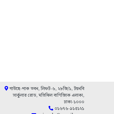
গাউছে-পাক ভবন, লিফট-৬, ২৮জি/১, টয়নবি
সার্কুলার রোড, মতিঝিল বাণিজ্যিক এলাকা,
ঢাকা-১০০০
০১৬৭৬-৯১৫১২১