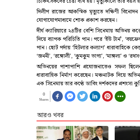
চিকিৎসকদের চেষ্টা ব্যর্থ হয়। মৃত্যুকালে তার বয়
দিলীপ রাজের আকস্মিক মৃত্যুতে দক্ষিণী বিনো
যোগাযোগমাধ্যমে শোক প্রকাশ করছেন।
দীর্ঘ ক্যারিয়ারে ২৪টির বেশি সিনেমায় অভিনয় ক
দিয়ে ব্যাপক পরিচিতি পান। পরে ‘ইউ টার্ন’, ‘বয়ফ্রেন
পান। ছোট পর্দায় ‘হিটলার কল্যাণ’ ধারাবাহিকে কেন
‘জননী’, ‘রঙ্গোলী’, ‘কুমকুম ভাগ্য’, ‘মাঙ্গল্য’ ও 
অভিনয়ের পাশাপাশি প্রযোজনাতেও সফল ছিলেন 
ধারাবাহিক নির্মাণ করেছেন। মঞ্চনাটক দিয়ে অভিন
এক সিনেমায় তার কণ্ঠে ডাবিং দর্শকদের প্রশংসা ক
0
Shares
আরও খবর