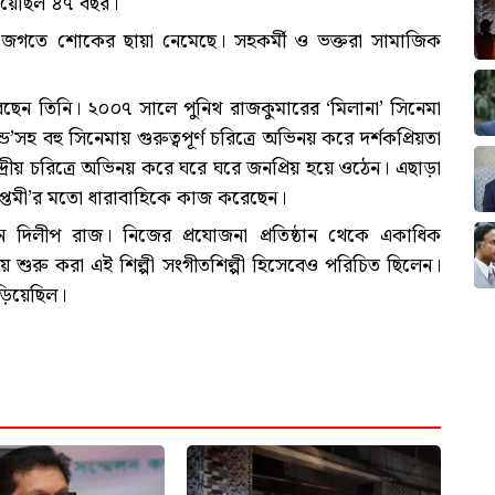
স হয়েছিল ৪৭ বছর।
দন জগতে শোকের ছায়া নেমেছে। সহকর্মী ও ভক্তরা সামাজিক
রেছেন তিনি। ২০০৭ সালে পুনিথ রাজকুমারের ‘মিলানা’ সিনেমা
্ড’সহ বহু সিনেমায় গুরুত্বপূর্ণ চরিত্রে অভিনয় করে দর্শকপ্রিয়তা
্দ্রীয় চরিত্রে অভিনয় করে ঘরে ঘরে জনপ্রিয় হয়ে ওঠেন। এছাড়া
‘রথসপ্তমী’র মতো ধারাবাহিকে কাজ করেছেন।
দিলীপ রাজ। নিজের প্রযোজনা প্রতিষ্ঠান থেকে একাধিক
য় শুরু করা এই শিল্পী সংগীতশিল্পী হিসেবেও পরিচিত ছিলেন।
ুড়িয়েছিল।