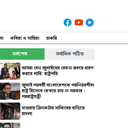
লা
কবিতা ও সাহিত্য
চাকরি
সর্বশেষ
সর্বাধিক পঠিত
আমরা যেন জুলাইয়ের চেতনা হৃদয়ে ধারণ
করতে পারি: রাষ্ট্রপতি
জুলাই পরবর্তী বাংলাদেশকে পরনির্ভরশীল
রাষ্ট্র হিসেবে দেখতে চায় না সরকার :
পররাষ্ট্রমন্ত্রী
মাগুরায় ক্রিকেটার সাকিবের বাড়িতে
হামলা