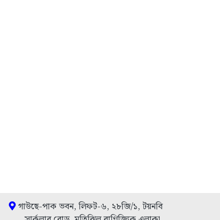
গাউছে-পাক ভবন, লিফট-৬, ২৮জি/১, টয়নবি
সার্কুলার রোড, মতিঝিল বাণিজ্যিক এলাকা,