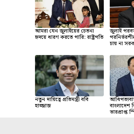
আমরা যেন জুলাইয়ের চেতনা
জুলাই পরবর
হৃদয়ে ধারণ করতে পারি: রাষ্ট্রপতি
পরনির্ভরশীল
চায় না সরকার 
নতুন দায়িত্বে প্রতিমন্ত্রী ববি
আধিপত্যবা
হাজ্জাজ
বাংলাদেশ বি
ভারপ্রাপ্ত 