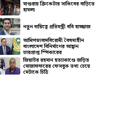
মাগুরায় ক্রিকেটার সাকিবের বাড়িতে
হামলা
নতুন দায়িত্বে প্রতিমন্ত্রী ববি হাজ্জাজ
আধিপত্যবাদবিরোধী বৈষম্যহীন
বাংলাদেশ বিনির্মাণের আহ্বান
ভারপ্রাপ্ত স্পিকারের
জিয়াউর রহমান হত্যাকাণ্ডে জড়িত
মোজাফফরের ফেসবুক তথ্য চেয়ে
মেটাকে চিঠি