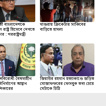
্তী বাংলাদেশকে
মাগুরায় ক্রিকেটার সাকিবের
 রাষ্ট্র হিসেবে দেখতে
বাড়িতে হামলা
: পররাষ্ট্রমন্ত্রী
দবিরোধী বৈষম্যহীন
জিয়াউর রহমান হত্যাকাণ্ডে জড়িত
নির্মাণের আহ্বান
মোজাফফরের ফেসবুক তথ্য চেয়ে
স্পিকারের
মেটাকে চিঠি