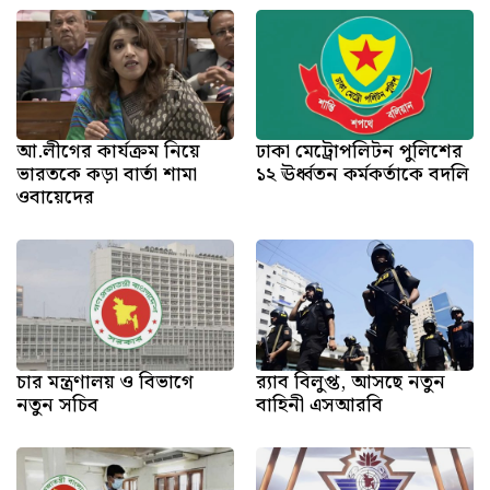
আ.লীগের কার্যক্রম নিয়ে
ঢাকা মেট্রোপলিটন পুলিশের
ভারতকে কড়া বার্তা শামা
১২ ঊর্ধ্বতন কর্মকর্তাকে বদলি
ওবায়েদের
চার মন্ত্রণালয় ও বিভাগে
র‍্যাব বিলুপ্ত, আসছে নতুন
নতুন সচিব
বাহিনী এসআরবি