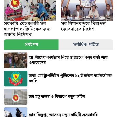
সরকারি-বেসরকারি সব
সব বিমানবন্দরে নিরাপত্তা
হাসপাতাল-ক্লিনিকের জন্য
জোরদারের নির্দেশ
জরুরি নির্দেশনা
সর্বশেষ
সর্বাধিক পঠিত
আ.লীগের কার্যক্রম নিয়ে ভারতকে কড়া বার্তা শামা
ওবায়েদের
ঢাকা মেট্রোপলিটন পুলিশের ১২ ঊর্ধ্বতন কর্মকর্তাকে
বদলি
চার মন্ত্রণালয় ও বিভাগে নতুন সচিব
র‍্যাব বিলুপ্ত, আসছে নতুন বাহিনী এসআরবি