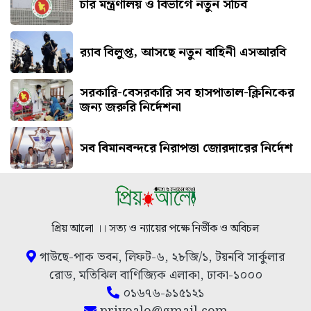
চার মন্ত্রণালয় ও বিভাগে নতুন সচিব
র‍্যাব বিলুপ্ত, আসছে নতুন বাহিনী এসআরবি
সরকারি-বেসরকারি সব হাসপাতাল-ক্লিনিকের
জন্য জরুরি নির্দেশনা
সব বিমানবন্দরে নিরাপত্তা জোরদারের নির্দেশ
প্রিয় আলো ।। সত্য ও ন্যায়ের পক্ষে নির্ভীক ও অবিচল
গাউছে-পাক ভবন, লিফট-৬, ২৮জি/১, টয়নবি সার্কুলার
রোড, মতিঝিল বাণিজ্যিক এলাকা, ঢাকা-১০০০
০১৬৭৬-৯১৫১২১