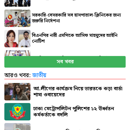
সরকারি-বেসরকারি সব হাসপাতাল-ক্লিনিকের জন্য
জরুরি নির্দেশনা
বিএনপির নারী এমপিকে আসিফ মাহমুদের আইনি
নোটিশ
সব বিমানবন্দরে নিরাপত্তা জোরদারের নির্দেশ
সব খবর
আরও খবর:
জাতীয়
এসএসসি পরীক্ষার ফল প্রকাশের তারিখ ঘোষণা
আ.লীগের কার্যক্রম নিয়ে ভারতকে কড়া বার্তা
শামা ওবায়েদের
ঢাকা মেট্রোপলিটন পুলিশের ১২ ঊর্ধ্বতন
কর্মকর্তাকে বদলি