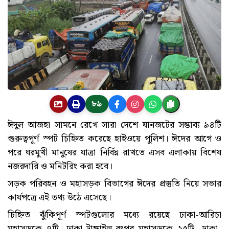
৮৯
ঈদুল আজহা সামনে রেখে সারা দেশে যানজটের সম্ভাব্য ৯৪টি
গুরুত্বপূর্ণ স্পট চিহ্নিত করেছে হাইওয়ে পুলিশ। ঈদের আগে ও
পরে ঘরমুখী মানুষের যাত্রা নির্বিঘ্ন রাখতে এসব এলাকায় বিশেষ
নজরদারি ও মনিটরিং করা হবে।
সড়ক পরিবহন ও মহাসড়ক বিভাগের ঈদের প্রস্তুতি নিয়ে সভার
কার্যপত্রে এই তথ্য উঠে এসেছে।
চিহ্নিত ঝুঁকিপূর্ণ স্পটগুলোর মধ্যে রয়েছে ঢাকা-আরিচা
মহাসড়কে ৭টি, ঢাকা-টাঙ্গাইল-রংপুর মহাসড়কে ২৫টি, ঢাকা-