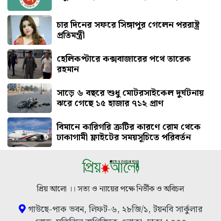
চার দিনের সফরে সিঙ্গাপুর গেলেন পররাষ্ট্র
প্রতিমন্ত্রী
হেলিকপ্টারে কক্সবাজারের পথে তারেক
রহমান
সাড়ে ৬ বছরে শুধু মোটরসাইকেল দুর্ঘটনায়
ঝরে গেছে ১৫ হাজার ৭১২ প্রাণ
বিমানে কারিগরি ত্রুটির কারণে রোম থেকে
ঢাকাগামী ফ্লাইটের সময়সূচিতে পরিবর্তন
প্রিয় আলো ।। সত্য ও ন্যায়ের পক্ষে নির্ভীক ও অবিচল
গাউছে-পাক ভবন, লিফট-৬, ২৮জি/১, টয়নবি সার্কুলার