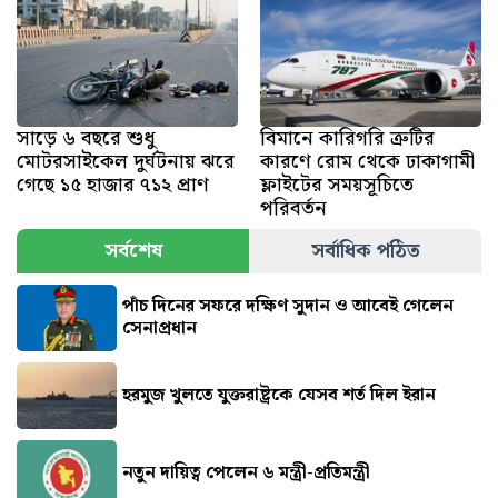
সাড়ে ৬ বছরে শুধু
বিমানে কারিগরি ত্রুটির
মোটরসাইকেল দুর্ঘটনায় ঝরে
কারণে রোম থেকে ঢাকাগামী
গেছে ১৫ হাজার ৭১২ প্রাণ
ফ্লাইটের সময়সূচিতে
পরিবর্তন
সর্বশেষ
সর্বাধিক পঠিত
পাঁচ দিনের সফরে দক্ষিণ সুদান ও আবেই গেলেন
সেনাপ্রধান
হরমুজ খুলতে যুক্তরাষ্ট্রকে যেসব শর্ত দিল ইরান
নতুন দায়িত্ব পেলেন ৬ মন্ত্রী-প্রতিমন্ত্রী