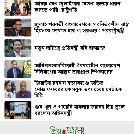
আমরা যেন জুলাইয়ের চেতনা হৃদয়ে ধারণ
করতে পারি: রাষ্ট্রপতি
জুলাই পরবর্তী বাংলাদেশকে পরনির্ভরশীল রাষ্ট্র
হিসেবে দেখতে চায় না সরকার : পররাষ্ট্রমন্ত্রী
নতুন দায়িত্বে প্রতিমন্ত্রী ববি হাজ্জাজ
আধিপত্যবাদবিরোধী বৈষম্যহীন বাংলাদেশ
বিনির্মাণের আহ্বান ভারপ্রাপ্ত স্পিকারের
জিয়াউর রহমান হত্যাকাণ্ডে জড়িত
মোজাফফরের ফেসবুক তথ্য চেয়ে মেটাকে
চিঠি
গুম-খুন ও গায়েবি মামলার ভয়াবহ চিত্র তুলে
ধরলেন আইনমন্ত্রী