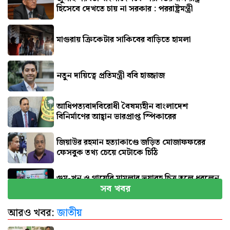
হিসেবে দেখতে চায় না সরকার : পররাষ্ট্রমন্ত্রী
মাগুরায় ক্রিকেটার সাকিবের বাড়িতে হামলা
নতুন দায়িত্বে প্রতিমন্ত্রী ববি হাজ্জাজ
আধিপত্যবাদবিরোধী বৈষম্যহীন বাংলাদেশ
বিনির্মাণের আহ্বান ভারপ্রাপ্ত স্পিকারের
জিয়াউর রহমান হত্যাকাণ্ডে জড়িত মোজাফফরের
ফেসবুক তথ্য চেয়ে মেটাকে চিঠি
গুম-খুন ও গায়েবি মামলার ভয়াবহ চিত্র তুলে ধরলেন
সব খবর
আইনমন্ত্রী
আরও খবর:
জাতীয়
হঠাৎ রিপাবলিক বাংলা ছাড়লেন ময়ূখ রঞ্জন ঘোষ