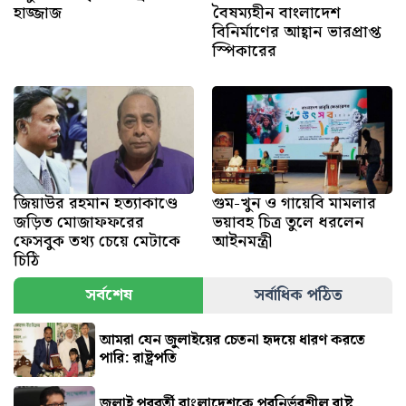
হাজ্জাজ
বৈষম্যহীন বাংলাদেশ
বিনির্মাণের আহ্বান ভারপ্রাপ্ত
স্পিকারের
জিয়াউর রহমান হত্যাকাণ্ডে
গুম-খুন ও গায়েবি মামলার
জড়িত মোজাফফরের
ভয়াবহ চিত্র তুলে ধরলেন
ফেসবুক তথ্য চেয়ে মেটাকে
আইনমন্ত্রী
চিঠি
সর্বশেষ
সর্বাধিক পঠিত
আমরা যেন জুলাইয়ের চেতনা হৃদয়ে ধারণ করতে
পারি: রাষ্ট্রপতি
জুলাই পরবর্তী বাংলাদেশকে পরনির্ভরশীল রাষ্ট্র