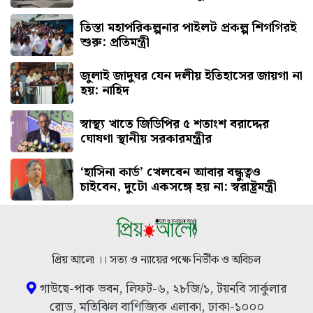
তিস্তা মহাপরিকল্পনার পাইলট প্রকল্প শিগগিরই
শুরু: প্রতিমন্ত্রী
জুলাই জাদুঘর যেন দলীয় ইতিহাসের জায়গা না
হয়: নাহিদ
স্বাস্থ্য খাতে জিডিপির ৫ শতাংশ বরাদ্দের
ঘোষণা স্থানীয় সরকারমন্ত্রীর
‘হাসিনা কার্ড’ খেলবেন আবার বন্ধুত্বও
চাইবেন, দুটো একসঙ্গে হয় না: স্বরাষ্ট্রমন্ত্রী
প্রিয় আলো ।। সত্য ও ন্যায়ের পক্ষে নির্ভীক ও অবিচল
গাউছে-পাক ভবন, লিফট-৬, ২৮জি/১, টয়নবি সার্কুলার
রোড, মতিঝিল বাণিজ্যিক এলাকা, ঢাকা-১০০০