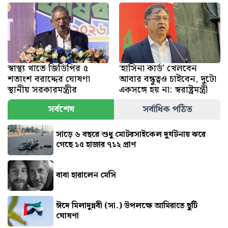
স্বাস্থ্য খাতে জিডিপির ৫
‘হাসিনা কার্ড’ খেলবেন
শতাংশ বরাদ্দের ঘোষণা
আবার বন্ধুত্বও চাইবেন, দুটো
স্থানীয় সরকারমন্ত্রীর
একসঙ্গে হয় না: স্বরাষ্ট্রমন্ত্রী
সর্বশেষ
সর্বাধিক পঠিত
সাড়ে ৬ বছরে শুধু মোটরসাইকেল দুর্ঘটনায় ঝরে
গেছে ১৫ হাজার ৭১২ প্রাণ
বাবা হারালেন মেসি
ঈদে মিলাদুন্নবী (সা.) উপলক্ষে আমিরাতে ছুটি
ঘোষণা