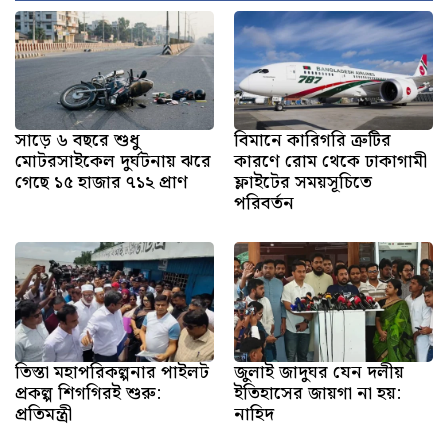
সাড়ে ৬ বছরে শুধু
বিমানে কারিগরি ত্রুটির
মোটরসাইকেল দুর্ঘটনায় ঝরে
কারণে রোম থেকে ঢাকাগামী
গেছে ১৫ হাজার ৭১২ প্রাণ
ফ্লাইটের সময়সূচিতে
পরিবর্তন
তিস্তা মহাপরিকল্পনার পাইলট
জুলাই জাদুঘর যেন দলীয়
প্রকল্প শিগগিরই শুরু:
ইতিহাসের জায়গা না হয়:
প্রতিমন্ত্রী
নাহিদ