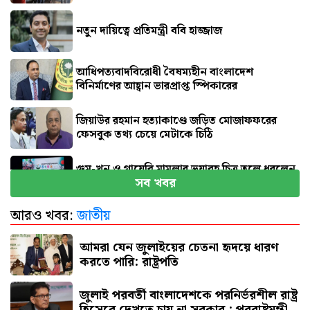
নতুন দায়িত্বে প্রতিমন্ত্রী ববি হাজ্জাজ
আধিপত্যবাদবিরোধী বৈষম্যহীন বাংলাদেশ
বিনির্মাণের আহ্বান ভারপ্রাপ্ত স্পিকারের
জিয়াউর রহমান হত্যাকাণ্ডে জড়িত মোজাফফরের
ফেসবুক তথ্য চেয়ে মেটাকে চিঠি
গুম-খুন ও গায়েবি মামলার ভয়াবহ চিত্র তুলে ধরলেন
সব খবর
আইনমন্ত্রী
আরও খবর:
জাতীয়
হঠাৎ রিপাবলিক বাংলা ছাড়লেন ময়ূখ রঞ্জন ঘোষ
আমরা যেন জুলাইয়ের চেতনা হৃদয়ে ধারণ
করতে পারি: রাষ্ট্রপতি
জুলাই পরবর্তী বাংলাদেশকে পরনির্ভরশীল রাষ্ট্র
হিসেবে দেখতে চায় না সরকার : পররাষ্ট্রমন্ত্রী