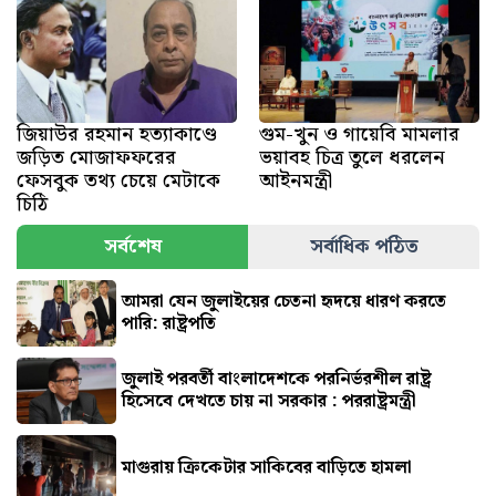
জিয়াউর রহমান হত্যাকাণ্ডে
গুম-খুন ও গায়েবি মামলার
জড়িত মোজাফফরের
ভয়াবহ চিত্র তুলে ধরলেন
ফেসবুক তথ্য চেয়ে মেটাকে
আইনমন্ত্রী
চিঠি
সর্বশেষ
সর্বাধিক পঠিত
আমরা যেন জুলাইয়ের চেতনা হৃদয়ে ধারণ করতে
পারি: রাষ্ট্রপতি
জুলাই পরবর্তী বাংলাদেশকে পরনির্ভরশীল রাষ্ট্র
হিসেবে দেখতে চায় না সরকার : পররাষ্ট্রমন্ত্রী
মাগুরায় ক্রিকেটার সাকিবের বাড়িতে হামলা