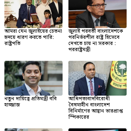
আমরা যেন জুলাইয়ের চেতনা
জুলাই পরবর্তী বাংলাদেশকে
হৃদয়ে ধারণ করতে পারি:
পরনির্ভরশীল রাষ্ট্র হিসেবে
রাষ্ট্রপতি
দেখতে চায় না সরকার :
পররাষ্ট্রমন্ত্রী
নতুন দায়িত্বে প্রতিমন্ত্রী ববি
আধিপত্যবাদবিরোধী
হাজ্জাজ
বৈষম্যহীন বাংলাদেশ
বিনির্মাণের আহ্বান ভারপ্রাপ্ত
স্পিকারের