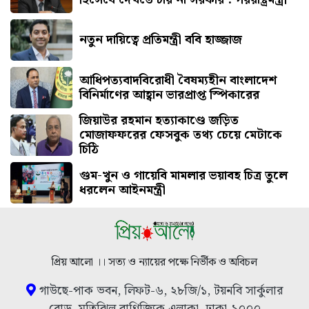
নতুন দায়িত্বে প্রতিমন্ত্রী ববি হাজ্জাজ
আধিপত্যবাদবিরোধী বৈষম্যহীন বাংলাদেশ
বিনির্মাণের আহ্বান ভারপ্রাপ্ত স্পিকারের
জিয়াউর রহমান হত্যাকাণ্ডে জড়িত
মোজাফফরের ফেসবুক তথ্য চেয়ে মেটাকে
চিঠি
গুম-খুন ও গায়েবি মামলার ভয়াবহ চিত্র তুলে
ধরলেন আইনমন্ত্রী
প্রিয় আলো ।। সত্য ও ন্যায়ের পক্ষে নির্ভীক ও অবিচল
গাউছে-পাক ভবন, লিফট-৬, ২৮জি/১, টয়নবি সার্কুলার
রোড, মতিঝিল বাণিজ্যিক এলাকা, ঢাকা-১০০০