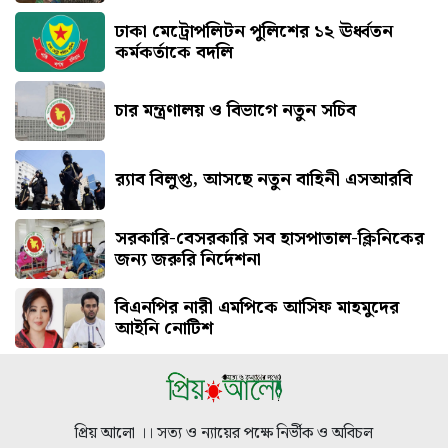
ঢাকা মেট্রোপলিটন পুলিশের ১২ ঊর্ধ্বতন
কর্মকর্তাকে বদলি
চার মন্ত্রণালয় ও বিভাগে নতুন সচিব
র‍্যাব বিলুপ্ত, আসছে নতুন বাহিনী এসআরবি
সরকারি-বেসরকারি সব হাসপাতাল-ক্লিনিকের
জন্য জরুরি নির্দেশনা
বিএনপির নারী এমপিকে আসিফ মাহমুদের
আইনি নোটিশ
প্রিয় আলো ।। সত্য ও ন্যায়ের পক্ষে নির্ভীক ও অবিচল