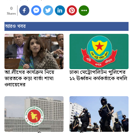
0
Shares
আরও খবর
আ.লীগের কার্যক্রম নিয়ে
ঢাকা মেট্রোপলিটন পুলিশের
ভারতকে কড়া বার্তা শামা
১২ ঊর্ধ্বতন কর্মকর্তাকে বদলি
ওবায়েদের