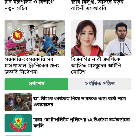
চার মন্ত্রণালয় ও বিভাগে
র‍্যাব বিলুপ্ত, আসছে নতুন
নতুন সচিব
বাহিনী এসআরবি
সরকারি-বেসরকারি সব
বিএনপির নারী এমপিকে
হাসপাতাল-ক্লিনিকের জন্য
আসিফ মাহমুদের আইনি
জরুরি নির্দেশনা
নোটিশ
সর্বশেষ
সর্বাধিক পঠিত
আ.লীগের কার্যক্রম নিয়ে ভারতকে কড়া বার্তা শামা
ওবায়েদের
ঢাকা মেট্রোপলিটন পুলিশের ১২ ঊর্ধ্বতন কর্মকর্তাকে
বদলি