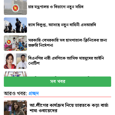
চার মন্ত্রণালয় ও বিভাগে নতুন সচিব
র‍্যাব বিলুপ্ত, আসছে নতুন বাহিনী এসআরবি
সরকারি-বেসরকারি সব হাসপাতাল-ক্লিনিকের জন্য
জরুরি নির্দেশনা
বিএনপির নারী এমপিকে আসিফ মাহমুদের আইনি
নোটিশ
সব বিমানবন্দরে নিরাপত্তা জোরদারের নির্দেশ
সব খবর
আরও খবর:
প্রচ্ছদ
এসএসসি পরীক্ষার ফল প্রকাশের তারিখ ঘোষণা
আ.লীগের কার্যক্রম নিয়ে ভারতকে কড়া বার্তা
শামা ওবায়েদের