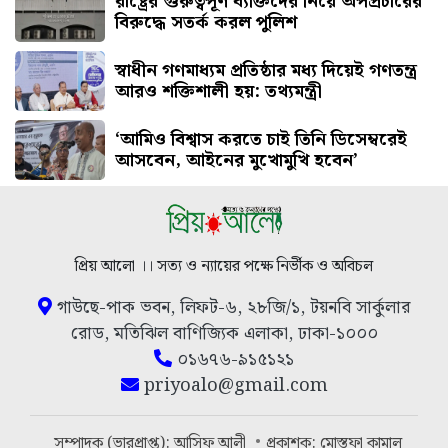
রাষ্ট্রের গুরুত্বপূর্ণ ব্যক্তিদের নিয়ে অপপ্রচারের
বিরুদ্ধে সতর্ক করল পুলিশ
স্বাধীন গণমাধ্যম প্রতিষ্ঠার মধ্য দিয়েই গণতন্ত্র
আরও শক্তিশালী হয়: তথ্যমন্ত্রী
‘আমিও বিশ্বাস করতে চাই তিনি ডিসেম্বরেই
আসবেন, আইনের মুখোমুখি হবেন’
প্রিয় আলো ।। সত্য ও ন্যায়ের পক্ষে নির্ভীক ও অবিচল
গাউছে-পাক ভবন, লিফট-৬, ২৮জি/১, টয়নবি সার্কুলার
রোড, মতিঝিল বাণিজ্যিক এলাকা, ঢাকা-১০০০
০১৬৭৬-৯১৫১২১
priyoalo@gmail.com
সম্পাদক (ভারপ্রাপ্ত): আসিফ আলী
প্রকাশক: মোস্তফা কামাল