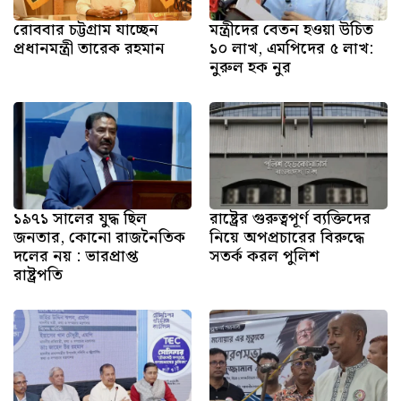
রোববার চট্টগ্রাম যাচ্ছেন
মন্ত্রীদের বেতন হওয়া উচিত
প্রধানমন্ত্রী তারেক রহমান
১০ লাখ, এমপিদের ৫ লাখ:
নুরুল হক নুর
১৯৭১ সালের যুদ্ধ ছিল
রাষ্ট্রের গুরুত্বপূর্ণ ব্যক্তিদের
জনতার, কোনো রাজনৈতিক
নিয়ে অপপ্রচারের বিরুদ্ধে
দলের নয় : ভারপ্রাপ্ত
সতর্ক করল পুলিশ
রাষ্ট্রপতি