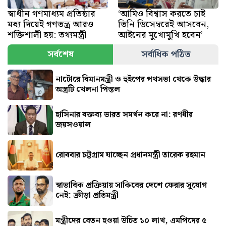
স্বাধীন গণমাধ্যম প্রতিষ্ঠার
‘আমিও বিশ্বাস করতে চাই
মধ্য দিয়েই গণতন্ত্র আরও
তিনি ডিসেম্বরেই আসবেন,
শক্তিশালী হয়: তথ্যমন্ত্রী
আইনের মুখোমুখি হবেন’
সর্বশেষ
সর্বাধিক পঠিত
নাটোরে বিমানমন্ত্রী ও হুইপের পথসভা থেকে উদ্ধার
অস্ত্রটি খেলনা পিস্তল
হাসিনার বক্তব্য ভারত সমর্থন করে না: রণধীর
জয়সওয়াল
রোববার চট্টগ্রাম যাচ্ছেন প্রধানমন্ত্রী তারেক রহমান
স্বাভাবিক প্রক্রিয়ায় সাকিবের দেশে ফেরার সুযোগ
নেই: ক্রীড়া প্রতিমন্ত্রী
মন্ত্রীদের বেতন হওয়া উচিত ১০ লাখ, এমপিদের ৫