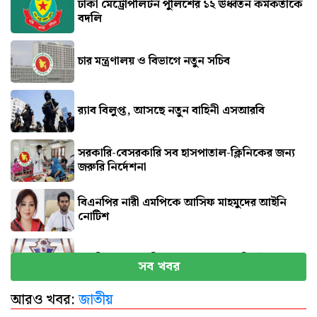
ঢাকা মেট্রোপলিটন পুলিশের ১২ ঊর্ধ্বতন কর্মকর্তাকে
বদলি
চার মন্ত্রণালয় ও বিভাগে নতুন সচিব
র‍্যাব বিলুপ্ত, আসছে নতুন বাহিনী এসআরবি
সরকারি-বেসরকারি সব হাসপাতাল-ক্লিনিকের জন্য
জরুরি নির্দেশনা
বিএনপির নারী এমপিকে আসিফ মাহমুদের আইনি
নোটিশ
সব বিমানবন্দরে নিরাপত্তা জোরদারের নির্দেশ
সব খবর
আরও খবর:
জাতীয়
এসএসসি পরীক্ষার ফল প্রকাশের তারিখ ঘোষণা