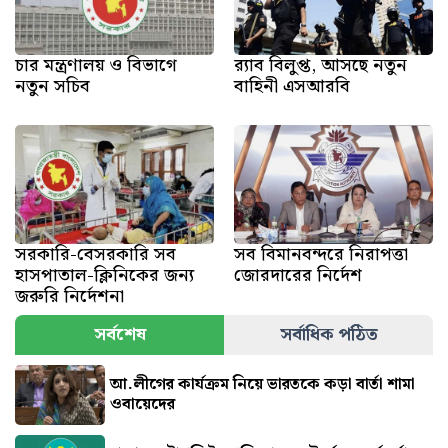
চার মন্ত্রণালয় ও বিভাগে
র‍্যাব বিলুপ্ত, আসছে নতুন
নতুন সচিব
বাহিনী এসআরবি
সরকারি-বেসরকারি সব
সব বিমানবন্দরে নিরাপত্তা
হাসপাতাল-ক্লিনিকের জন্য
জোরদারের নির্দেশ
জরুরি নির্দেশনা
সর্বশেষ
সর্বাধিক পঠিত
আ.লীগের কার্যক্রম নিয়ে ভারতকে কড়া বার্তা শামা
ওবায়েদের