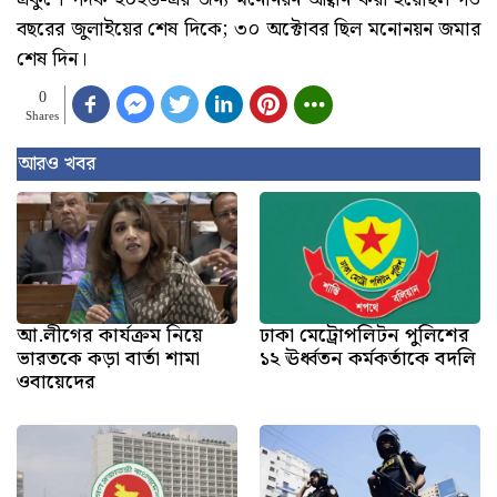
বছরের জুলাইয়ের শেষ দিকে; ৩০ অক্টোবর ছিল মনোনয়ন জমার
শেষ দিন।
0
Shares
আরও খবর
আ.লীগের কার্যক্রম নিয়ে
ঢাকা মেট্রোপলিটন পুলিশের
ভারতকে কড়া বার্তা শামা
১২ ঊর্ধ্বতন কর্মকর্তাকে বদলি
ওবায়েদের