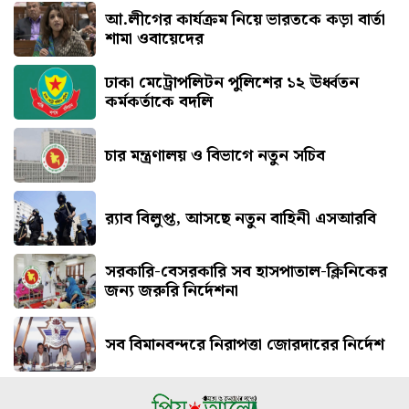
আ.লীগের কার্যক্রম নিয়ে ভারতকে কড়া বার্তা
শামা ওবায়েদের
ঢাকা মেট্রোপলিটন পুলিশের ১২ ঊর্ধ্বতন
কর্মকর্তাকে বদলি
চার মন্ত্রণালয় ও বিভাগে নতুন সচিব
র‍্যাব বিলুপ্ত, আসছে নতুন বাহিনী এসআরবি
সরকারি-বেসরকারি সব হাসপাতাল-ক্লিনিকের
জন্য জরুরি নির্দেশনা
সব বিমানবন্দরে নিরাপত্তা জোরদারের নির্দেশ