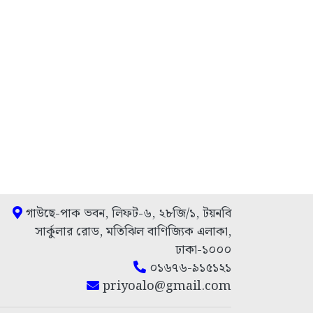
গাউছে-পাক ভবন, লিফট-৬, ২৮জি/১, টয়নবি
সার্কুলার রোড, মতিঝিল বাণিজ্যিক এলাকা,
ঢাকা-১০০০
০১৬৭৬-৯১৫১২১
priyoalo@gmail.com