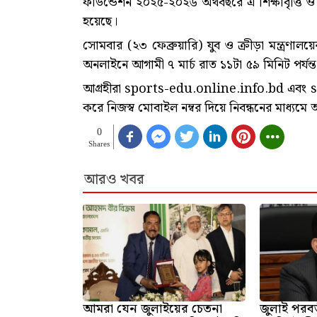
ফাউন্ডেশন ২০২৫-২০২৬ অর্থবছরে এ শিক্ষাবৃত্তি
হয়েছে।
সোমবার (২৩ ফেব্রুয়ারি) যুব ও ক্রীড়া মন্ত্রণা
অনলাইনে আগামী ৭ মার্চ রাত ১১টা ৫৯ মিনিট পর্যন
আগ্রহীরা sports-edu.online.info.bd এবং 
করে নিজস্ব মোবাইল নম্বর দিয়ে নিবন্ধনের মাধ্য
0
Shares
আরও খবর
আমরা যেন জুলাইয়ের চেতনা
জুলাই পরবর