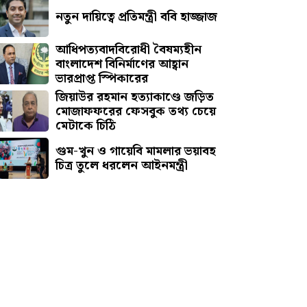
নতুন দায়িত্বে প্রতিমন্ত্রী ববি হাজ্জাজ
আধিপত্যবাদবিরোধী বৈষম্যহীন
বাংলাদেশ বিনির্মাণের আহ্বান
ভারপ্রাপ্ত স্পিকারের
জিয়াউর রহমান হত্যাকাণ্ডে জড়িত
মোজাফফরের ফেসবুক তথ্য চেয়ে
মেটাকে চিঠি
গুম-খুন ও গায়েবি মামলার ভয়াবহ
চিত্র তুলে ধরলেন আইনমন্ত্রী