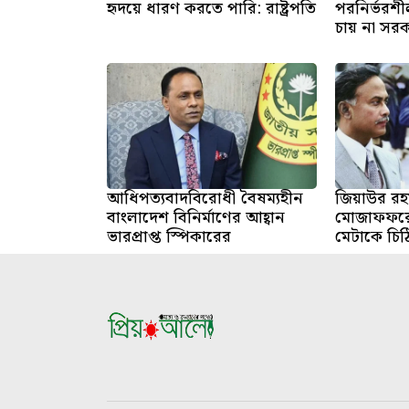
হৃদয়ে ধারণ করতে পারি: রাষ্ট্রপতি
পরনির্ভরশীল
চায় না সরকার 
আধিপত্যবাদবিরোধী বৈষম্যহীন
জিয়াউর রহম
বাংলাদেশ বিনির্মাণের আহ্বান
মোজাফফরের
ভারপ্রাপ্ত স্পিকারের
মেটাকে চিঠ