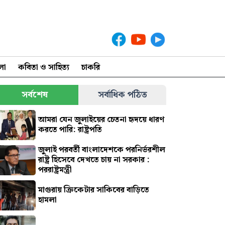
লা
কবিতা ও সাহিত্য
চাকরি
সর্বশেষ
সর্বাধিক পঠিত
আমরা যেন জুলাইয়ের চেতনা হৃদয়ে ধারণ
করতে পারি: রাষ্ট্রপতি
জুলাই পরবর্তী বাংলাদেশকে পরনির্ভরশীল
রাষ্ট্র হিসেবে দেখতে চায় না সরকার :
পররাষ্ট্রমন্ত্রী
মাগুরায় ক্রিকেটার সাকিবের বাড়িতে
হামলা