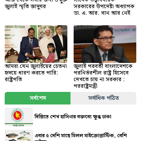
জুলাই স্মৃতি জাদুঘর
সরকারের উপদেষ্টা অধ্যাপক
ডা. এ. আর. খান আর নেই
আমরা যেন জুলাইয়ের চেতনা
জুলাই পরবর্তী বাংলাদেশকে
হৃদয়ে ধারণ করতে পারি:
পরনির্ভরশীল রাষ্ট্র হিসেবে
রাষ্ট্রপতি
দেখতে চায় না সরকার :
পররাষ্ট্রমন্ত্রী
সর্বশেষ
সর্বাধিক পঠিত
দিল্লিতে শেখ হাসিনার বক্তব্যে ক্ষুব্ধ ঢাকা
এবার ৫ দেশি মাছে মিলল মাইক্রোপ্লাস্টিক, বেশি