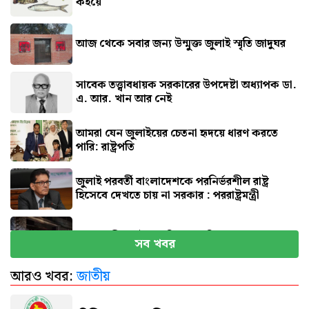
কইয়ে
আজ থেকে সবার জন্য উন্মুক্ত জুলাই স্মৃতি জাদুঘর
সাবেক তত্ত্বাবধায়ক সরকারের উপদেষ্টা অধ্যাপক ডা.
এ. আর. খান আর নেই
আমরা যেন জুলাইয়ের চেতনা হৃদয়ে ধারণ করতে
পারি: রাষ্ট্রপতি
জুলাই পরবর্তী বাংলাদেশকে পরনির্ভরশীল রাষ্ট্র
হিসেবে দেখতে চায় না সরকার : পররাষ্ট্রমন্ত্রী
মাগুরায় ক্রিকেটার সাকিবের বাড়িতে হামলা
সব খবর
আরও খবর:
জাতীয়
নতুন দায়িত্বে প্রতিমন্ত্রী ববি হাজ্জাজ