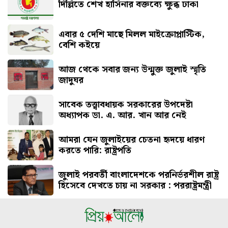
দিল্লিতে শেখ হাসিনার বক্তব্যে ক্ষুব্ধ ঢাকা
এবার ৫ দেশি মাছে মিলল মাইক্রোপ্লাস্টিক,
বেশি কইয়ে
আজ থেকে সবার জন্য উন্মুক্ত জুলাই স্মৃতি
জাদুঘর
সাবেক তত্ত্বাবধায়ক সরকারের উপদেষ্টা
অধ্যাপক ডা. এ. আর. খান আর নেই
আমরা যেন জুলাইয়ের চেতনা হৃদয়ে ধারণ
করতে পারি: রাষ্ট্রপতি
জুলাই পরবর্তী বাংলাদেশকে পরনির্ভরশীল রাষ্ট্র
হিসেবে দেখতে চায় না সরকার : পররাষ্ট্রমন্ত্রী