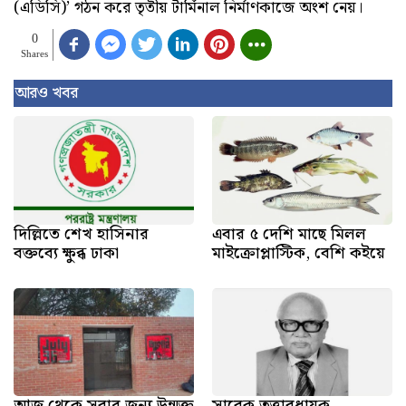
(এডিসি)’ গঠন করে তৃতীয় টার্মিনাল নির্মাণকাজে অংশ নেয়।
0
Shares
আরও খবর
দিল্লিতে শেখ হাসিনার
এবার ৫ দেশি মাছে মিলল
বক্তব্যে ক্ষুব্ধ ঢাকা
মাইক্রোপ্লাস্টিক, বেশি কইয়ে
আজ থেকে সবার জন্য উন্মুক্ত
সাবেক তত্ত্বাবধায়ক