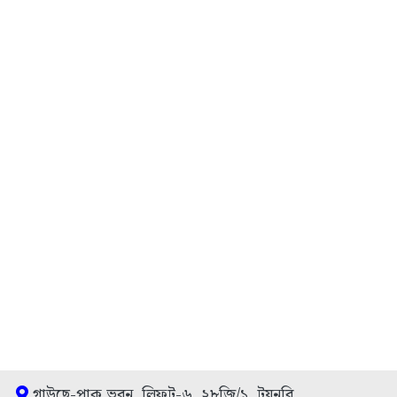
গাউছে-পাক ভবন, লিফট-৬, ২৮জি/১, টয়নবি