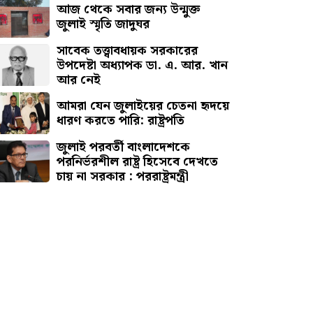
আজ থেকে সবার জন্য উন্মুক্ত
জুলাই স্মৃতি জাদুঘর
সাবেক তত্ত্বাবধায়ক সরকারের
উপদেষ্টা অধ্যাপক ডা. এ. আর. খান
আর নেই
আমরা যেন জুলাইয়ের চেতনা হৃদয়ে
ধারণ করতে পারি: রাষ্ট্রপতি
জুলাই পরবর্তী বাংলাদেশকে
পরনির্ভরশীল রাষ্ট্র হিসেবে দেখতে
চায় না সরকার : পররাষ্ট্রমন্ত্রী