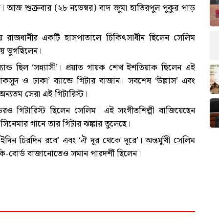
েন। আজ শুক্রবার (২৮ নভেম্বর) বাদ জুমা হাতিরপুল পুকুর পাড়
স্থ হয়ে রাজধানীর একটি হাসপাতালে চিকিৎসাধীন ছিলেন সেলিম
ায় ভুগছিলেন।
ন্ড ছিল ‌‘সন্ন্যাসী’। প্রয়াত গায়ক শেখ ইশতিয়াক ছিলেন এই
মাকসুদ ও ঢাকা’ ব্যান্ডে গিটার বাজান। সবশেষ ‘উল্লাস’ এবং
 অন্যতম সেরা এই গিটারিস্ট।
েরও গিটারিস্ট ছিলেন সেলিম। এই সংগীতশিল্পী বাজিয়েছেন
য সিনেমার গানে তার গিটার ঝঙ্কার তুলেছে।
ইদিন চিরদিন রবে’ এবং ‘ঐ দূর থেকে দূরে’। অন্তর্মুখী সেলিম
ি-বোর্ড বাজানোতেও সমান পারদর্শী ছিলেন।