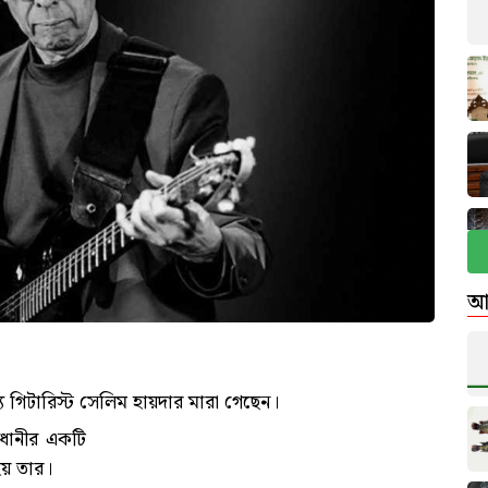
আ
ণ্য গিটারিস্ট সেলিম হায়দার মারা গেছেন।
জধানীর একটি
য় তার।