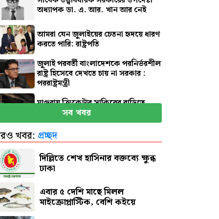
সাবেক তত্ত্বাবধায়ক সরকারের উপদেষ্টা
অধ্যাপক ডা. এ. আর. খান আর নেই
আমরা যেন জুলাইয়ের চেতনা হৃদয়ে ধারণ
করতে পারি: রাষ্ট্রপতি
জুলাই পরবর্তী বাংলাদেশকে পরনির্ভরশীল
রাষ্ট্র হিসেবে দেখতে চায় না সরকার :
পররাষ্ট্রমন্ত্রী
মাগুরায় ক্রিকেটার সাকিবের বাড়িতে
সব খবর
হামলা
রও খবর:
প্রচ্ছদ
নতুন দায়িত্বে প্রতিমন্ত্রী ববি হাজ্জাজ
দিল্লিতে শেখ হাসিনার বক্তব্যে ক্ষুব্ধ
ঢাকা
এবার ৫ দেশি মাছে মিলল
মাইক্রোপ্লাস্টিক, বেশি কইয়ে