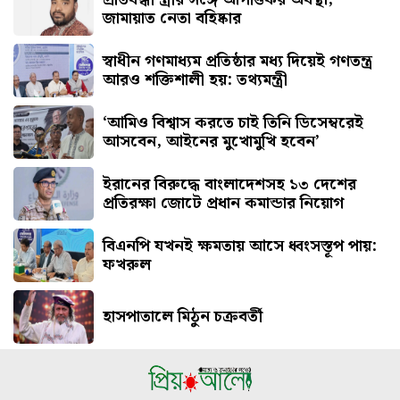
জামায়াত নেতা বহিষ্কার
স্বাধীন গণমাধ্যম প্রতিষ্ঠার মধ্য দিয়েই গণতন্ত্র
আরও শক্তিশালী হয়: তথ্যমন্ত্রী
‘আমিও বিশ্বাস করতে চাই তিনি ডিসেম্বরেই
আসবেন, আইনের মুখোমুখি হবেন’
ইরানের বিরুদ্ধে বাংলাদেশসহ ১৩ দেশের
প্রতিরক্ষা জোটে প্রধান কমান্ডার নিয়োগ
বিএনপি যখনই ক্ষমতায় আসে ধ্বংসস্তূপ পায়:
ফখরুল
হাসপাতালে মিঠুন চক্রবর্তী