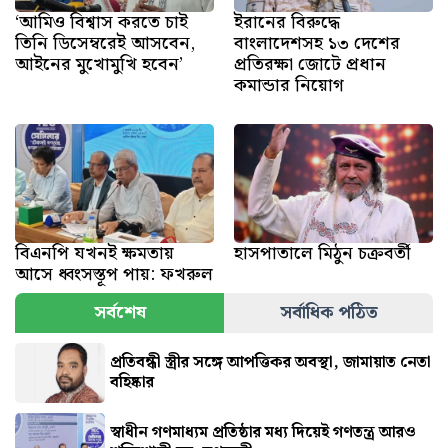
‘আমিও বিশ্বাস করতে চাই
ইরানের বিরুদ্ধে
তিনি ডিসেম্বরেই আসবেন,
বাংলাদেশসহ ১৩ দেশের
আইনের মুখোমুখি হবেন’
প্রতিরক্ষা জোটে প্রধান
কমান্ডার নিয়োগ
বিএনপি যখনই ক্ষমতায়
হাসপাতালে মিঠুন চক্রবর্তী
আসে ধ্বংসস্তূপ পায়: ফখরুল
সর্বশেষ
সর্বাধিক পঠিত
প্রতিবন্ধী স্ত্রীর সঙ্গে আপত্তিকর অবস্থা, জামায়াত নেতা
বহিষ্কার
স্বাধীন গণমাধ্যম প্রতিষ্ঠার মধ্য দিয়েই গণতন্ত্র আরও