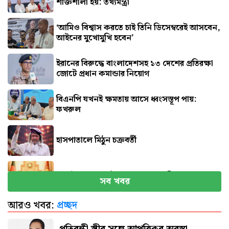
শক্তিশালী হয়: তথ্যমন্ত্রী
‘আমিও বিশ্বাস করতে চাই তিনি ডিসেম্বরেই আসবেন,
আইনের মুখোমুখি হবেন’
ইরানের বিরুদ্ধে বাংলাদেশসহ ১৩ দেশের প্রতিরক্ষা
জোটে প্রধান কমান্ডার নিয়োগ
বিএনপি যখনই ক্ষমতায় আসে ধ্বংসস্তূপ পায়:
ফখরুল
হাসপাতালে মিঠুন চক্রবর্তী
সেপ্টেম্বরে যুক্তরাষ্ট্র যাচ্ছেন প্রধানমন্ত্রী
সব খবর
আরও খবর:
প্রচ্ছদ
পিএসসিতে একসঙ্গে ৪ নতুন সদস্য নিয়োগ
প্রতিবন্ধী স্ত্রীর সঙ্গে আপত্তিকর অবস্থা,