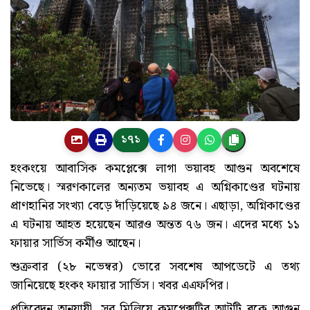
১৭১
হংকংয়ে আবাসিক কমপ্লেক্সে লাগা ভয়াবহ আগুন অবশেষে
নিভেছে। স্মরণকালের অন্যতম ভয়াবহ এ অগ্নিকাণ্ডের ঘটনায়
প্রাণহানির সংখ্যা বেড়ে দাঁড়িয়েছে ৯৪ জনে। এছাড়া, অগ্নিকাণ্ডের
এ ঘটনায় আহত হয়েছেন আরও অন্তত ৭৬ জন। এদের মধ্যে ১১
ফায়ার সার্ভিস কর্মীও আছেন।
শুক্রবার (২৮ নভেম্বর) ভোরে সবশেষ আপডেটে এ তথ্য
জানিয়েছে হংকং ফায়ার সার্ভিস। খবর এএফপির।
প্রতিবেদন অনুযায়ী, সব মিলিয়ে কমপ্লেক্সটির আটটি ব্লকে আগুন