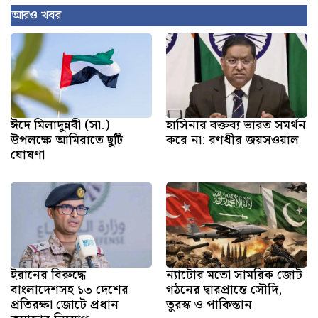
আরও খবর
ঈদে মিলাদুন্নবী (সা.)
হাসিনার বক্তব্য ভারত সমর্থন
উপলক্ষে আমিরাতে ছুটি
করে না: রণধীর জয়সওয়াল
ঘোষণা
ইরানের বিরুদ্ধে
ন্যাটোর মতো সামরিক জোট
বাংলাদেশসহ ১৩ দেশের
গঠনের দ্বারপ্রান্তে সৌদি,
প্রতিরক্ষা জোটে প্রধান
তুরস্ক ও পাকিস্তান