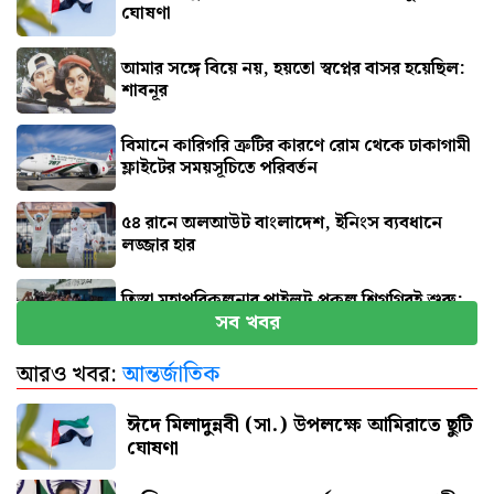
ঘোষণা
আমার সঙ্গে বিয়ে নয়, হয়তো স্বপ্নের বাসর হয়েছিল:
শাবনূর
বিমানে কারিগরি ত্রুটির কারণে রোম থেকে ঢাকাগামী
ফ্লাইটের সময়সূচিতে পরিবর্তন
৫৪ রানে অলআউট বাংলাদেশ, ইনিংস ব্যবধানে
লজ্জার হার
তিস্তা মহাপরিকল্পনার পাইলট প্রকল্প শিগগিরই শুরু:
সব খবর
প্রতিমন্ত্রী
আরও খবর:
আন্তর্জাতিক
জুলাই জাদুঘর যেন দলীয় ইতিহাসের জায়গা না হয়:
নাহিদ
ঈদে মিলাদুন্নবী (সা.) উপলক্ষে আমিরাতে ছুটি
ঘোষণা