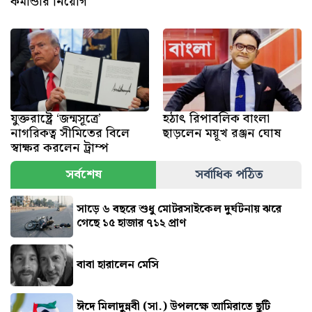
কমান্ডার নিয়োগ
যুক্তরাষ্ট্রে ‘জন্মসূত্রে’
হঠাৎ রিপাবলিক বাংলা
নাগরিকত্ব সীমিতের বিলে
ছাড়লেন ময়ূখ রঞ্জন ঘোষ
স্বাক্ষর করলেন ট্রাম্প
সর্বশেষ
সর্বাধিক পঠিত
সাড়ে ৬ বছরে শুধু মোটরসাইকেল দুর্ঘটনায় ঝরে
গেছে ১৫ হাজার ৭১২ প্রাণ
বাবা হারালেন মেসি
ঈদে মিলাদুন্নবী (সা.) উপলক্ষে আমিরাতে ছুটি