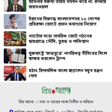
হাসিনার বক্তব্য ভারত সমর্থন করে না: রণধীর
জয়সওয়াল
ইরানের বিরুদ্ধে বাংলাদেশসহ ১৩ দেশের
প্রতিরক্ষা জোটে প্রধান কমান্ডার নিয়োগ
ন্যাটোর মতো সামরিক জোট গঠনের
দ্বারপ্রান্তে সৌদি, তুরস্ক ও পাকিস্তান
যুক্তরাষ্ট্রে ‘জন্মসূত্রে’ নাগরিকত্ব সীমিতের বিলে
স্বাক্ষর করলেন ট্রাম্প
হঠাৎ রিপাবলিক বাংলা ছাড়লেন ময়ূখ রঞ্জন
ঘোষ
প্রিয় আলো ।। সত্য ও ন্যায়ের পক্ষে নির্ভীক ও অবিচল