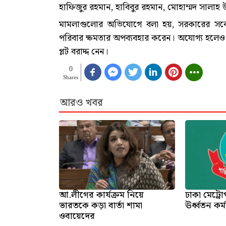
হাফিজুর রহমান, হাবিবুর রহমান, মোহাম্মদ সালা
মামলাগুলোর অভিযোগে বলা হয়, সরকারের সর্বোচ্
পরিবার ক্ষমতার অপব্যবহার করেন। অযোগ্য হলেও তা
প্লট বরাদ্দ নেন।
0
Shares
আরও খবর
আ.লীগের কার্যক্রম নিয়ে
ঢাকা মেট্র
ভারতকে কড়া বার্তা শামা
ঊর্ধ্বতন কর
ওবায়েদের