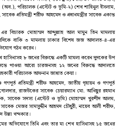
রী (অব.), পরিচালক (এস্টেট ও ভূমি-২) শেখ শাহিনুল ইসলাম,
বেক প্রতিমন্ত্রী শরীফ আহমেদ ও প্রধানমন্ত্রীর সাবেক একান্ত
বিচারক মোহাম্মদ আব্দুল্লাহ আল মামুন তিন মামলায়
রদিকে বাকি ৩ মামলায় ঢাকার বিশেষ জজ আদালত-৪-এর
অভিযোগ গঠন করেন।
শেখ হাসিনাসহ ৮ জনের বিরুদ্ধে একটি মামলা করেন দুদকের উপ
 তদন্তে পাওয়া আরো চারজনসহ ১২ জনের বিরুদ্ধে আদালতে
র সহকারী পরিচালক আফনান জান্নাত কেয়া।
ূর্ত প্রতিমন্ত্রী শরীফ আহমেদ, জাতীয় গৃহায়ন ও গণপূর্ত
ী গোলদার, রাজউকের সাবেক চেয়ারম্যান মো. আনিছুর রহমান
 হক, সাবেক সদস্য (এস্টেট ও ভূমি) মোহাম্মদ খুরশীদ আলম,
ীন, সাবেক মেজর সামসুদ্দীন আহমদ চৌধুরী, নায়েব আলী শরীফ,
 উল্লা খন্দকার।
য়মের অভিযোগে তিনি এবং তার মা শেখ হাসিনাসহ ১৫ জনের