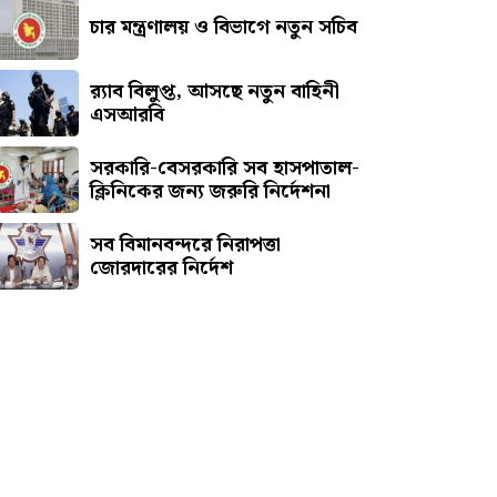
চার মন্ত্রণালয় ও বিভাগে নতুন সচিব
র‍্যাব বিলুপ্ত, আসছে নতুন বাহিনী
এসআরবি
সরকারি-বেসরকারি সব হাসপাতাল-
ক্লিনিকের জন্য জরুরি নির্দেশনা
সব বিমানবন্দরে নিরাপত্তা
জোরদারের নির্দেশ