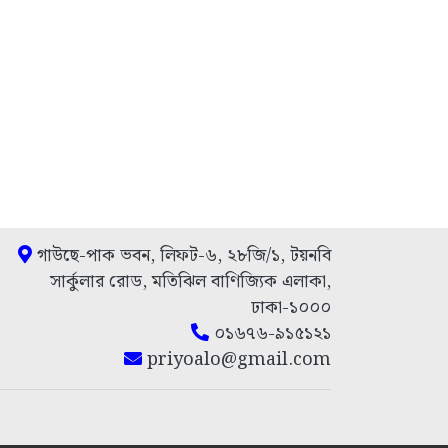
গাউছে-পাক ভবন, লিফট-৬, ২৮জি/১, টয়নবি
সার্কুলার রোড, মতিঝিল বাণিজ্যিক এলাকা,
ঢাকা-১০০০
০১৬৭৬-৯১৫১২১
priyoalo@gmail.com