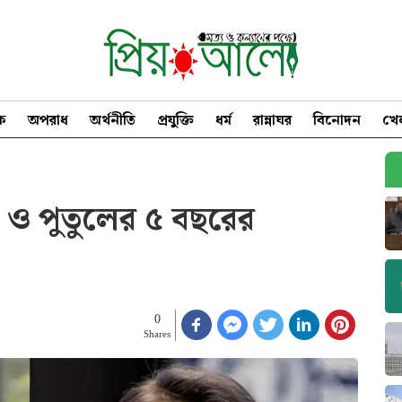
িক
অপরাধ
অর্থনীতি
প্রযুক্তি
ধর্ম
রান্নাঘর
বিনোদন
খে
জয় ও পুতুলের ৫ বছরের
0
Shares