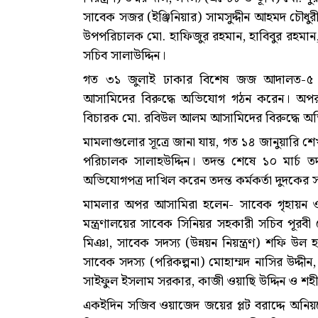
সাবেক সজর (ইঞ্জিনিয়ার) সামসুদ্দীন আহমদ চৌধু
উপপরিচালক মো. হাফিজুর রহমান, হাবিবুর রহমান, সা
সচিব সালাউদ্দিন।
গত ৩১ জুলাই ঢাকার বিশেষ জজ আদালত-৫ এর 
আসামিদের বিরুদ্ধে অভিযোগ গঠন করেন। অপ
বিচারক মো. রবিউল আলম আসামিদের বিরুদ্ধে 
মামলাগুলোর সূত্রে জানা যায়, গত ১৪ জানুয়ারি 
পরিচালক সালাহউদ্দিন। তদন্ত শেষে ১০ মার্চ
অভিযোগপত্র দাখিল করেন তদন্ত কর্মকর্তা দুদকে
মামলার অপর আসামিরা হলেন- সাবেক গৃহায়ন ও গণপ
মন্ত্রণালয়ের সাবেক সিনিয়র সহকারী সচিব পূরব
মিঞা, সাবেক সদস্য (উন্নয়ন নিয়ন্ত্রণ) শফি উল
সাবেক সদস্য (পরিকল্পনা) মোহাম্মদ নাসির উদ্দ
সাইফুল ইসলাম সরকার, কাজী ওয়াছি উদ্দিন ও শহীদ
একইদিন সজিব ওয়াজেদ জয়ের প্লট বরাদ্দে অনি