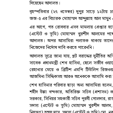
দিয়েছেন আদালত।
বৃহস্পতিবার (২৭ নভেম্বর) দুপুর সাড়ে ১২টায় 
জজ-৫ এর বিচারক মোহাম্মদ আব্দুল্লাহ আল মামুন 
এর আগে, গত রোববার এসব মামলায় গ্রেপ্তার হ
(এস্টেট ও ভূমি) মোহাম্মদ খুরশীদ আলমের পক্ষে
আদালত। অপর আসামিরা পলাতক থাকায় তাদের পক্ষ
নিজেদের নির্দোষ দাবি করতে পারেননি।
আদালত সূত্রে জানা যায়, প্লট বরাদ্দের দুর্নীত
সাবেক প্রধানমন্ত্রী শেখ হাসিনা, ছেলে সজীব ও
রেহানার মেয়ে ও ব্রিটিশ এমপি টিউলিপ রিজওয়
আজমিনা সিদ্দিকসহ আরও অনেককে আসামি করা 
শেখ হাসিনার পরিবার ছাড়া অন্য আসামিরা হলেন, জা
শহীদ উল্লা খন্দকার, অতিরিক্ত সচিব (প্রশাসন) 
সরকার, সিনিয়র সহকারী সচিব পূরবী গোলদার, রা
সদস্য (এস্টেট ও ভূমি) মোহাম্মদ খুরশীদ আলম,
নিয়ন্ত্রণ) তন্ময় দাস, সদস্য (এস্টেট ও ভূমি) মো. 