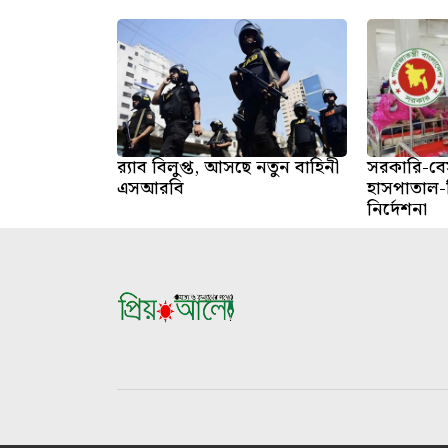
র‍্যাব বিলুপ্ত, আসছে নতুন বাহিনী
সরকারি-বে
এসআরবি
হাসপাতাল-ক
নির্দেশনা