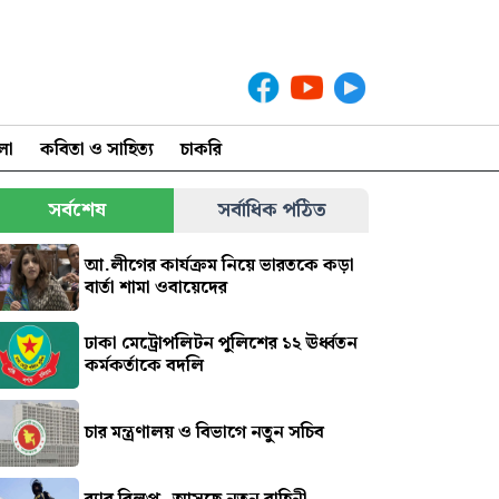
লা
কবিতা ও সাহিত্য
চাকরি
সর্বশেষ
সর্বাধিক পঠিত
আ.লীগের কার্যক্রম নিয়ে ভারতকে কড়া
বার্তা শামা ওবায়েদের
ঢাকা মেট্রোপলিটন পুলিশের ১২ ঊর্ধ্বতন
কর্মকর্তাকে বদলি
চার মন্ত্রণালয় ও বিভাগে নতুন সচিব