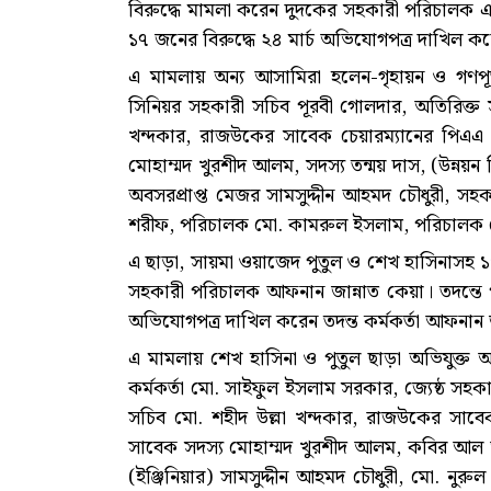
বিরুদ্ধে মামলা করেন দুদকের সহকারী পরিচালক
১৭ জনের বিরুদ্ধে ২৪ মার্চ অভিযোগপত্র দাখিল ক
এ মামলায় অন্য আসামিরা হলেন-গৃহায়ন ও গণপূর্ত
সিনিয়র সহকারী সচিব পূরবী গোলদার, অতিরিক্ত স
খন্দকার, রাজউকের সাবেক চেয়ারম্যানের পিএএ 
মোহাম্মদ খুরশীদ আলম, সদস্য তন্ময় দাস, (উন্নয়ন ন
অবসরপ্রাপ্ত মেজর সামসুদ্দীন আহমদ চৌধুরী, 
শরীফ, পরিচালক মো. কামরুল ইসলাম, পরিচালক মো
এ ছাড়া, সায়মা ওয়াজেদ পুতুল ও শেখ হাসিনাসহ
সহকারী পরিচালক আফনান জান্নাত কেয়া। তদন্তে
অভিযোগপত্র দাখিল করেন তদন্ত কর্মকর্তা আফনান 
এ মামলায় শেখ হাসিনা ও পুতুল ছাড়া অভিযুক্ত অন্
কর্মকর্তা মো. সাইফুল ইসলাম সরকার, জ্যেষ্ঠ সহক
সচিব মো. শহীদ উল্লা খন্দকার, রাজউকের সাব
সাবেক সদস্য মোহাম্মদ খুরশীদ আলম, কবির আল আস
(ইঞ্জিনিয়ার) সামসুদ্দীন আহমদ চৌধুরী, মো. ন