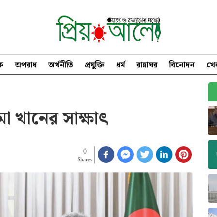
িক
অপরাধ
অর্থনীতি
প্রযুক্তি
ধর্ম
রান্নাঘর
বিনোদন
খে
ুমা খানের সাক্ষাৎ
0
Shares