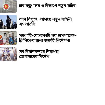
চার মন্ত্রণালয় ও বিভাগে নতুন সচিব
র‍্যাব বিলুপ্ত, আসছে নতুন বাহিনী
এসআরবি
সরকারি-বেসরকারি সব হাসপাতাল-
ক্লিনিকের জন্য জরুরি নির্দেশনা
সব বিমানবন্দরে নিরাপত্তা
জোরদারের নির্দেশ