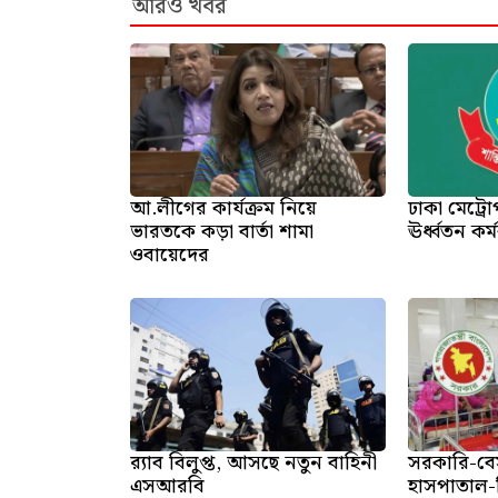
আরও খবর
আ.লীগের কার্যক্রম নিয়ে
ঢাকা মেট্র
ভারতকে কড়া বার্তা শামা
ঊর্ধ্বতন কর
ওবায়েদের
র‍্যাব বিলুপ্ত, আসছে নতুন বাহিনী
সরকারি-বে
এসআরবি
হাসপাতাল-ক