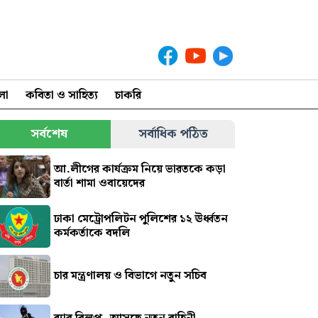
লা
কবিতা ও সাহিত্য
চাকরি
সর্বশেষ
সর্বাধিক পঠিত
আ.লীগের কার্যক্রম নিয়ে ভারতকে কড়া
বার্তা শামা ওবায়েদের
ঢাকা মেট্রোপলিটন পুলিশের ১২ ঊর্ধ্বতন
কর্মকর্তাকে বদলি
চার মন্ত্রণালয় ও বিভাগে নতুন সচিব