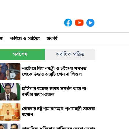
লা
কবিতা ও সাহিত্য
চাকরি
সর্বশেষ
সর্বাধিক পঠিত
নাটোরে বিমানমন্ত্রী ও হুইপের পথসভা
থেকে উদ্ধার অস্ত্রটি খেলনা পিস্তল
হাসিনার বক্তব্য ভারত সমর্থন করে না:
রণধীর জয়সওয়াল
রোববার চট্টগ্রাম যাচ্ছেন প্রধানমন্ত্রী তারেক
রহমান