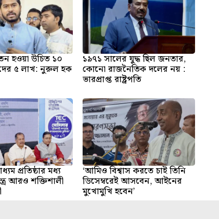
 বেতন হওয়া উচিত ১০
১৯৭১ সালের যুদ্ধ ছিল জনতার,
দের ৫ লাখ: নুরুল হক
কোনো রাজনৈতিক দলের নয় :
ভারপ্রাপ্ত রাষ্ট্রপতি
ধ্যম প্রতিষ্ঠার মধ্য
‘আমিও বিশ্বাস করতে চাই তিনি
্ত্র আরও শক্তিশালী
ডিসেম্বরেই আসবেন, আইনের
ী
মুখোমুখি হবেন’