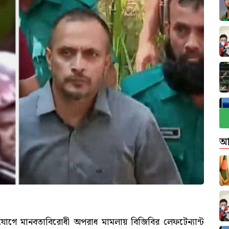
আ
োগে মানবতাবিরোধী অপরাধ মামলায় বিজিবির লেফটেন্যান্ট