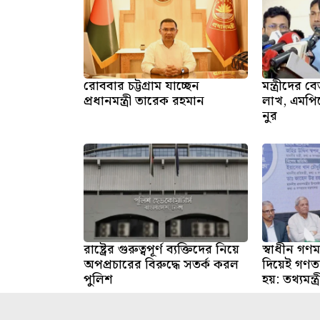
রোববার চট্টগ্রাম যাচ্ছেন
মন্ত্রীদের
প্রধানমন্ত্রী তারেক রহমান
লাখ, এমপি
নুর
রাষ্ট্রের গুরুত্বপূর্ণ ব্যক্তিদের নিয়ে
স্বাধীন গণমা
অপপ্রচারের বিরুদ্ধে সতর্ক করল
দিয়েই গণতন
পুলিশ
হয়: তথ্যমন্ত্র