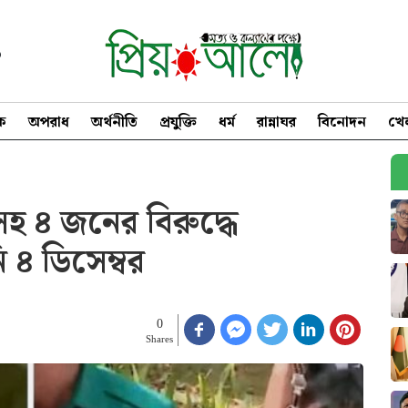
৩
িক
অপরাধ
অর্থনীতি
প্রযুক্তি
ধর্ম
রান্নাঘর
বিনোদন
খে
হ ৪ জনের বিরুদ্ধে
৪ ডিসেম্বর
0
Shares