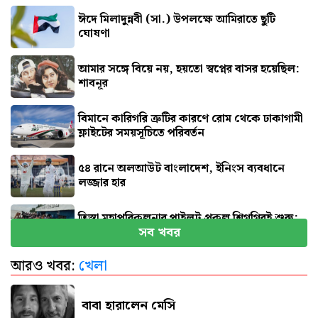
ঈদে মিলাদুন্নবী (সা.) উপলক্ষে আমিরাতে ছুটি
ঘোষণা
আমার সঙ্গে বিয়ে নয়, হয়তো স্বপ্নের বাসর হয়েছিল:
শাবনূর
বিমানে কারিগরি ত্রুটির কারণে রোম থেকে ঢাকাগামী
ফ্লাইটের সময়সূচিতে পরিবর্তন
৫৪ রানে অলআউট বাংলাদেশ, ইনিংস ব্যবধানে
লজ্জার হার
তিস্তা মহাপরিকল্পনার পাইলট প্রকল্প শিগগিরই শুরু:
সব খবর
প্রতিমন্ত্রী
আরও খবর:
খেলা
জুলাই জাদুঘর যেন দলীয় ইতিহাসের জায়গা না হয়:
নাহিদ
বাবা হারালেন মেসি