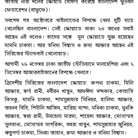
জাতীয় নারী দলের স্কোয়াড ঘোষণা করেছে বাংলাদেশ ফুটবল
ফেডারেশন (বাফুফে)।
সবশেষ গত অক্টোবরে থাইল্যান্ডের বিপক্ষে খেলা দুটি ম্যাচ
খেলেছিল বাংলাদেশ। সেই স্কোয়াডে থাকা ২৩ জনের সবাই
আছেন এই দলেও। তাদের সঙ্গে মূল স্কোয়াডে যুক্ত হয়েছেন
মামনি চাকমা। আর তনিমা বিশ্বাস ও রুমা আক্তার আছেন এই
সিরিজের স্ট্যান্ডবাই খেলোয়াড়।
আগামী ২৬ নভেম্বর ঢাকা জাতীয় স্টেডিয়ামে মালয়েশিয়া এবং ২
ডিসেম্বর আজারবাইজানের বিপক্ষে খেলবে।
ত্রিদেশীয় সিরিজের বাংলাদেশ স্কোয়াড: ‎‎রুপনা চাকমা, মিলি
আক্তার, স্বর্ণা রানী, নবীরন খাতুন, আফঈদা খন্দকার, কোহাতি
কিসকু, মামনি চাকমা, শামসুন্নাহার সিনিয়র, হালিমা আক্তার,
জয়নব বিবি, শিউলি আজিম, মারিয়া মান্দা, মনিকা চাকমা, মুনকি
আক্তার, স্বপ্না রানী, উমহেলা মারমা, শাহেদা আক্তার, মোসাম্মত
সুলতানা, মোসাম্মত সাগরিকা, তহুরা খাতুন, শামসুন্নাহার জুনিয়র,
ঋতুপর্ণা চাকমা, সিনহা জাহান, রুমা আক্তার ও তনিমা বিশ্বাস।