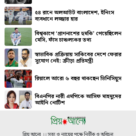
৫৪ রানে অলআউট বাংলাদেশ, ইনিংস
ব্যবধানে লজ্জার হার
বিশ্বকাপে ‘প্রাণনাশের হুমকি’ পেয়েছিলেন
মেসি, ফাঁস চাঞ্চল্যকর তথ্য
স্বাভাবিক প্রক্রিয়ায় সাকিবের দেশে ফেরার
সুযোগ নেই: ক্রীড়া প্রতিমন্ত্রী
রিয়ালে আরো ৬ বছর থাকছেন ভিনিসিয়ুস
বিএনপির নারী এমপিকে আসিফ মাহমুদের
আইনি নোটিশ
প্রিয় আলো ।। সত্য ও ন্যায়ের পক্ষে নির্ভীক ও অবিচল