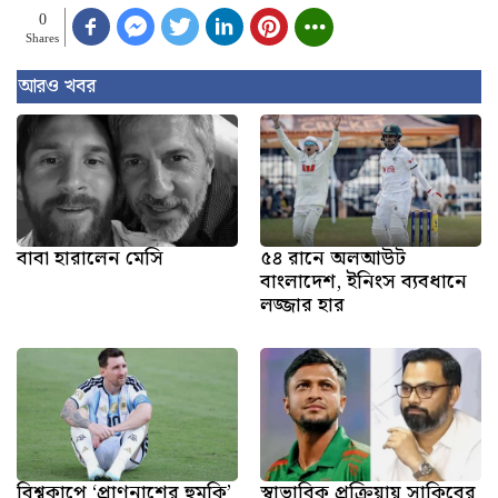
0
Shares
আরও খবর
বাবা হারালেন মেসি
৫৪ রানে অলআউট
বাংলাদেশ, ইনিংস ব্যবধানে
লজ্জার হার
বিশ্বকাপে ‘প্রাণনাশের হুমকি’
স্বাভাবিক প্রক্রিয়ায় সাকিবের