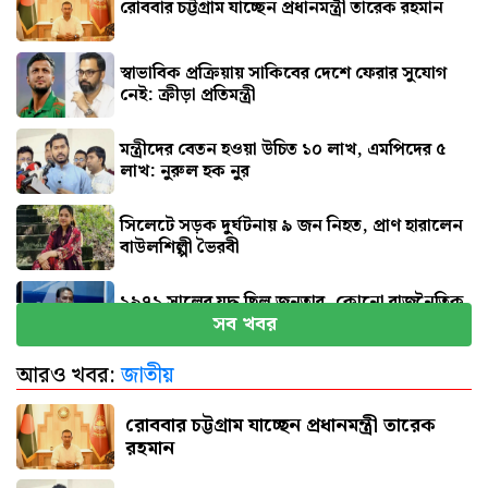
রোববার চট্টগ্রাম যাচ্ছেন প্রধানমন্ত্রী তারেক রহমান
স্বাভাবিক প্রক্রিয়ায় সাকিবের দেশে ফেরার সুযোগ
নেই: ক্রীড়া প্রতিমন্ত্রী
মন্ত্রীদের বেতন হওয়া উচিত ১০ লাখ, এমপিদের ৫
লাখ: নুরুল হক নুর
সিলেটে সড়ক দুর্ঘটনায় ৯ জন নিহত, প্রাণ হারালেন
বাউলশিল্পী ভৈরবী
১৯৭১ সালের যুদ্ধ ছিল জনতার, কোনো রাজনৈতিক
সব খবর
দলের নয় : ভারপ্রাপ্ত রাষ্ট্রপতি
আরও খবর:
জাতীয়
রাষ্ট্রের গুরুত্বপূর্ণ ব্যক্তিদের নিয়ে অপপ্রচারের বিরুদ্ধে
সতর্ক করল পুলিশ
রোববার চট্টগ্রাম যাচ্ছেন প্রধানমন্ত্রী তারেক
রহমান