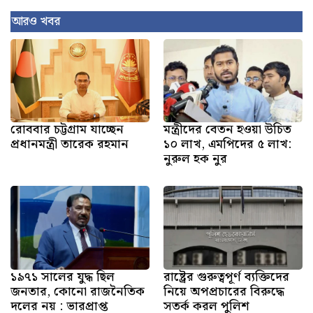
আরও খবর
রোববার চট্টগ্রাম যাচ্ছেন
মন্ত্রীদের বেতন হওয়া উচিত
প্রধানমন্ত্রী তারেক রহমান
১০ লাখ, এমপিদের ৫ লাখ:
নুরুল হক নুর
১৯৭১ সালের যুদ্ধ ছিল
রাষ্ট্রের গুরুত্বপূর্ণ ব্যক্তিদের
জনতার, কোনো রাজনৈতিক
নিয়ে অপপ্রচারের বিরুদ্ধে
দলের নয় : ভারপ্রাপ্ত
সতর্ক করল পুলিশ