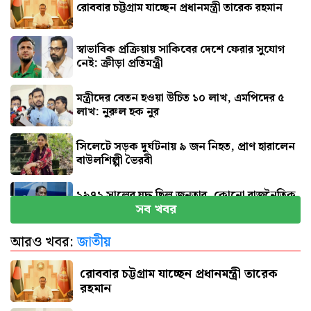
রোববার চট্টগ্রাম যাচ্ছেন প্রধানমন্ত্রী তারেক রহমান
স্বাভাবিক প্রক্রিয়ায় সাকিবের দেশে ফেরার সুযোগ
নেই: ক্রীড়া প্রতিমন্ত্রী
মন্ত্রীদের বেতন হওয়া উচিত ১০ লাখ, এমপিদের ৫
লাখ: নুরুল হক নুর
সিলেটে সড়ক দুর্ঘটনায় ৯ জন নিহত, প্রাণ হারালেন
বাউলশিল্পী ভৈরবী
১৯৭১ সালের যুদ্ধ ছিল জনতার, কোনো রাজনৈতিক
সব খবর
দলের নয় : ভারপ্রাপ্ত রাষ্ট্রপতি
আরও খবর:
জাতীয়
রাষ্ট্রের গুরুত্বপূর্ণ ব্যক্তিদের নিয়ে অপপ্রচারের বিরুদ্ধে
সতর্ক করল পুলিশ
রোববার চট্টগ্রাম যাচ্ছেন প্রধানমন্ত্রী তারেক
রহমান