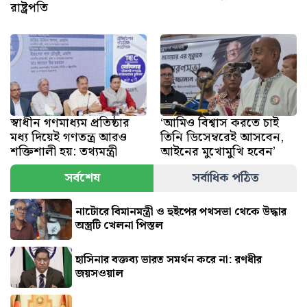
রাষ্ট্রপতি
স্বাধীন গণমাধ্যম প্রতিষ্ঠার
‘আমিও বিশ্বাস করতে চাই
মধ্য দিয়েই গণতন্ত্র আরও
তিনি ডিসেম্বরেই আসবেন,
শক্তিশালী হয়: তথ্যমন্ত্রী
আইনের মুখোমুখি হবেন’
সর্বশেষ
সর্বাধিক পঠিত
নাটোরে বিমানমন্ত্রী ও হুইপের পথসভা থেকে উদ্ধার
অস্ত্রটি খেলনা পিস্তল
হাসিনার বক্তব্য ভারত সমর্থন করে না: রণধীর
জয়সওয়াল