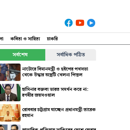
লা
কবিতা ও সাহিত্য
চাকরি
সর্বশেষ
সর্বাধিক পঠিত
নাটোরে বিমানমন্ত্রী ও হুইপের পথসভা
থেকে উদ্ধার অস্ত্রটি খেলনা পিস্তল
হাসিনার বক্তব্য ভারত সমর্থন করে না:
রণধীর জয়সওয়াল
রোববার চট্টগ্রাম যাচ্ছেন প্রধানমন্ত্রী তারেক
রহমান