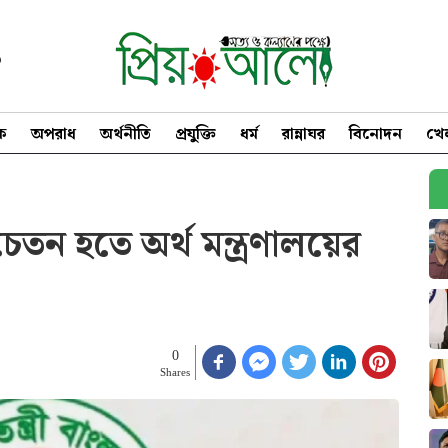
৩
িক
অপরাধ
অর্থনীতি
প্রযুক্তি
ধর্ম
রান্নাঘর
বিনোদন
খে
চেতন হতে অর্থ মন্ত্রণালয়ের
0
Shares