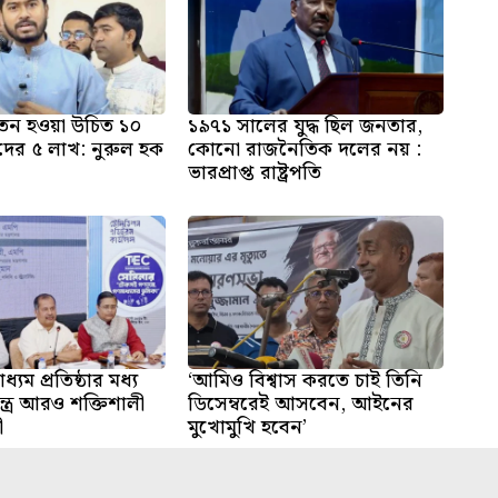
 বেতন হওয়া উচিত ১০
১৯৭১ সালের যুদ্ধ ছিল জনতার,
দের ৫ লাখ: নুরুল হক
কোনো রাজনৈতিক দলের নয় :
ভারপ্রাপ্ত রাষ্ট্রপতি
ধ্যম প্রতিষ্ঠার মধ্য
‘আমিও বিশ্বাস করতে চাই তিনি
্ত্র আরও শক্তিশালী
ডিসেম্বরেই আসবেন, আইনের
ী
মুখোমুখি হবেন’