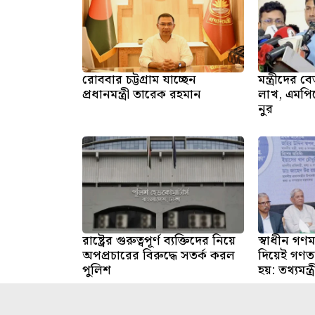
রোববার চট্টগ্রাম যাচ্ছেন
মন্ত্রীদের
প্রধানমন্ত্রী তারেক রহমান
লাখ, এমপি
নুর
রাষ্ট্রের গুরুত্বপূর্ণ ব্যক্তিদের নিয়ে
স্বাধীন গণমা
অপপ্রচারের বিরুদ্ধে সতর্ক করল
দিয়েই গণতন
পুলিশ
হয়: তথ্যমন্ত্র