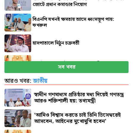
জোটে প্রধান কমান্ডার নিয়োগ
বিএনপি যখনই ক্ষমতায় আসে ধ্বংসস্তূপ পায়:
ফখরুল
হাসপাতালে মিঠুন চক্রবর্তী
সেপ্টেম্বরে যুক্তরাষ্ট্র যাচ্ছেন প্রধানমন্ত্রী
সব খবর
আরও খবর:
জাতীয়
পিএসসিতে একসঙ্গে ৪ নতুন সদস্য নিয়োগ
স্বাধীন গণমাধ্যম প্রতিষ্ঠার মধ্য দিয়েই গণতন্ত্র
আরও শক্তিশালী হয়: তথ্যমন্ত্রী
‘আমিও বিশ্বাস করতে চাই তিনি ডিসেম্বরেই
আসবেন, আইনের মুখোমুখি হবেন’