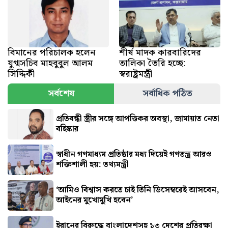
বিমানের পরিচালক হলেন
শীর্ষ মাদক কারবারিদের
যুগ্মসচিব মাহবুবুল আলম
তালিকা তৈরি হচ্ছে:
সিদ্দিকী
স্বরাষ্ট্রমন্ত্রী
সর্বশেষ
সর্বাধিক পঠিত
প্রতিবন্ধী স্ত্রীর সঙ্গে আপত্তিকর অবস্থা, জামায়াত নেতা
বহিষ্কার
স্বাধীন গণমাধ্যম প্রতিষ্ঠার মধ্য দিয়েই গণতন্ত্র আরও
শক্তিশালী হয়: তথ্যমন্ত্রী
‘আমিও বিশ্বাস করতে চাই তিনি ডিসেম্বরেই আসবেন,
আইনের মুখোমুখি হবেন’
ইরানের বিরুদ্ধে বাংলাদেশসহ ১৩ দেশের প্রতিরক্ষা