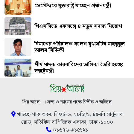
সেপ্টেম্বরে যুক্তরাষ্ট্র যাচ্ছেন প্রধানমন্ত্রী
পিএসসিতে একসঙ্গে ৪ নতুন সদস্য নিয়োগ
বিমানের পরিচালক হলেন যুগ্মসচিব মাহবুবুল
আলম সিদ্দিকী
শীর্ষ মাদক কারবারিদের তালিকা তৈরি হচ্ছে:
স্বরাষ্ট্রমন্ত্রী
প্রিয় আলো ।। সত্য ও ন্যায়ের পক্ষে নির্ভীক ও অবিচল
গাউছে-পাক ভবন, লিফট-৬, ২৮জি/১, টয়নবি সার্কুলার
রোড, মতিঝিল বাণিজ্যিক এলাকা, ঢাকা-১০০০
০১৬৭৬-৯১৫১২১