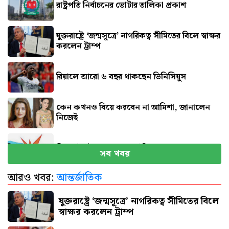
রাষ্ট্রপতি নির্বাচনের ভোটার তালিকা প্রকাশ
যুক্তরাষ্ট্রে ‘জন্মসূত্রে’ নাগরিকত্ব সীমিতের বিলে স্বাক্ষর
করলেন ট্রাম্প
রিয়ালে আরো ৬ বছর থাকছেন ভিনিসিয়ুস
কেন কখনও বিয়ে করবেন না আমিশা, জানালেন
নিজেই
সিলেটে দুই বাসের সংঘর্ষে নিহত ৮
সব খবর
আরও খবর:
আন্তর্জাতিক
বগুড়ায় বাসচাপায় প্রাণ গেল ৬
যুক্তরাষ্ট্রে ‘জন্মসূত্রে’ নাগরিকত্ব সীমিতের বিলে
স্বাক্ষর করলেন ট্রাম্প