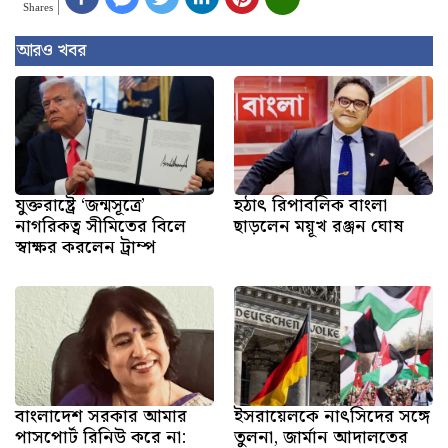
Shares
আরও খবর
যুক্তরাষ্ট্রে ‘জন্মসূত্রে’
হঠাৎ রিপাবলিক বাংলা
নাগরিকত্ব সীমিতের বিলে
ছাড়লেন ময়ূখ রঞ্জন ঘোষ
স্বাক্ষর করলেন ট্রাম্প
বাংলাদেশ সরকার আমার
ইসরায়েলকে নাৎসিদের সঙ্গে
পাসপোর্ট রিনিউ করে না:
তুলনা, জার্মান আদালতের