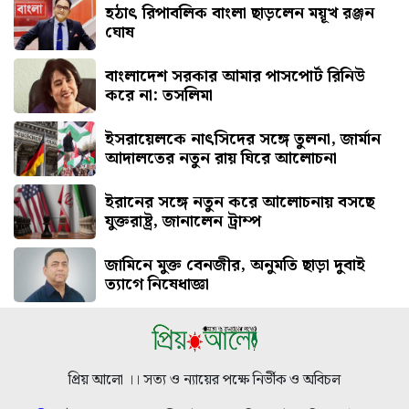
হঠাৎ রিপাবলিক বাংলা ছাড়লেন ময়ূখ রঞ্জন
ঘোষ
বাংলাদেশ সরকার আমার পাসপোর্ট রিনিউ
করে না: তসলিমা
ইসরায়েলকে নাৎসিদের সঙ্গে তুলনা, জার্মান
আদালতের নতুন রায় ঘিরে আলোচনা
ইরানের সঙ্গে নতুন করে আলোচনায় বসছে
যুক্তরাষ্ট্র, জানালেন ট্রাম্প
জামিনে মুক্ত বেনজীর, অনুমতি ছাড়া দুবাই
ত্যাগে নিষেধাজ্ঞা
প্রিয় আলো ।। সত্য ও ন্যায়ের পক্ষে নির্ভীক ও অবিচল