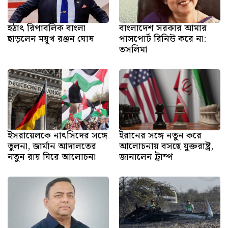
হঠাৎ রিপাবলিক বাংলা
বাংলাদেশ সরকার আমার
ছাড়লেন ময়ূখ রঞ্জন ঘোষ
পাসপোর্ট রিনিউ করে না:
তসলিমা
ইসরায়েলকে নাৎসিদের সঙ্গে
ইরানের সঙ্গে নতুন করে
তুলনা, জার্মান আদালতের
আলোচনায় বসছে যুক্তরাষ্ট্র,
নতুন রায় ঘিরে আলোচনা
জানালেন ট্রাম্প