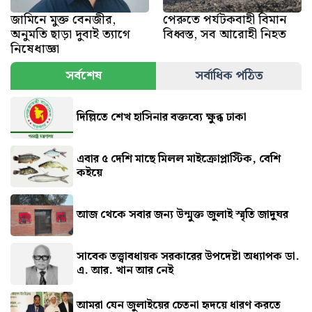
জামিনে মুক্ত বেনজীর,
পেরুতে পর্যটকবাহী বিমান
অনুমতি ছাড়া দুবাই ত্যাগে
বিধ্বস্ত, সব আরোহী নিহত
নিষেধাজ্ঞা
সর্বশেষ
সর্বাধিক পঠিত
দিল্লিতে শেখ হাসিনার বক্তব্যে ক্ষুব্ধ ঢাকা
এবার ৫ দেশি মাছে মিলল মাইক্রোপ্লাস্টিক, বেশি
কইয়ে
আজ থেকে সবার জন্য উন্মুক্ত জুলাই স্মৃতি জাদুঘর
সাবেক তত্ত্বাবধায়ক সরকারের উপদেষ্টা অধ্যাপক ডা.
এ. আর. খান আর নেই
আমরা যেন জুলাইয়ের চেতনা হৃদয়ে ধারণ করতে