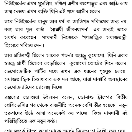
নিউইয়র্কের প্রথম মুসলিম, দক্ষিণ এশীয় বংশোদ্ভূত এবং আফ্রিকায়
জন্ম নেওয়া প্রথম ব্যক্তি যিনি এই পদে আসীন হলেন।
তবে নিউইয়র্কের মানুষ তার ধর্ম বা জাতিগত পরিচয়ের জন্য নয়,
বরং তার মূল বার্তা—‘সাশ্রয়ী জীবনযাপন’—এর জন্যই তাকে
সমর্থন করেছেন। মামদানী নিজেকে ‘গণতান্ত্রিক সমাজতন্ত্রী’
হিসেবে পরিচয় দেন।
তার প্রতিদ্বন্দ্বী ছিলেন সাবেক গভর্নর অ্যান্ড্রু কুয়োমো, যিনি এবার
স্বতন্ত্র প্রার্থী হিসেবে লড়েছিলেন। কুয়োমো ভোটের দিনে বলেন,
ডেমোক্রেটিক পার্টির মধ্যে এখন এক ধরনের গৃহযুদ্ধ চলছে।
সমাজতান্ত্রিক চিন্তাধারার এক দল আছে, যারা মাঝারি অবস্থানের
ডেমোক্র্যাটদের চ্যালেঞ্জ দিচ্ছে।
ব্রঙ্কসের জোশুয়া উইলসন বলেন, ডোনাল্ড ট্রাম্পের দ্বিতীয়
প্রেসিডেন্সির পর থেকে রাজনীতি অনেক বেশি তীব্র হয়েছে। নতুন
তরুণদের উঠে আসা অনেকেই ভয় পাচ্ছে। কিন্তু মামদানী এই
পরিস্থিতিতে এক নতুন কণ্ঠ।
শেষ মুহূর্তে ট্রাম্প কুয়োমোকে সমর্থন দিলেও তা উল্টো ফল দেয়।