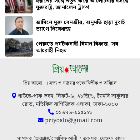
ইরানের সঙ্গে নতুন করে আলোচনায় বসছে
যুক্তরাষ্ট্র, জানালেন ট্রাম্প
জামিনে মুক্ত বেনজীর, অনুমতি ছাড়া দুবাই
ত্যাগে নিষেধাজ্ঞা
পেরুতে পর্যটকবাহী বিমান বিধ্বস্ত, সব
আরোহী নিহত
প্রিয় আলো ।। সত্য ও ন্যায়ের পক্ষে নির্ভীক ও অবিচল
গাউছে-পাক ভবন, লিফট-৬, ২৮জি/১, টয়নবি সার্কুলার
রোড, মতিঝিল বাণিজ্যিক এলাকা, ঢাকা-১০০০
০১৬৭৬-৯১৫১২১
priyoalo@gmail.com
সম্পাদক (ভারপ্রাপ্ত): আসিফ আলী
প্রকাশক: মোস্তফা কামাল