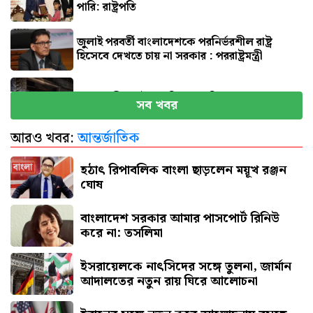
পারি: রাষ্ট্রপতি
জুলাই পরবর্তী বাংলাদেশকে পরনির্ভরশীল রাষ্ট্র
হিসেবে দেখতে চায় না সরকার : পররাষ্ট্রমন্ত্রী
মাগুরায় ক্রিকেটার সাকিবের বাড়িতে হামলা
সব খবর
আরও খবর:
আন্তর্জাতিক
নতুন দায়িত্বে প্রতিমন্ত্রী ববি হাজ্জাজ
হঠাৎ রিপাবলিক বাংলা ছাড়লেন ময়ূখ রঞ্জন
ঘোষ
বাংলাদেশ সরকার আমার পাসপোর্ট রিনিউ
করে না: তসলিমা
ইসরায়েলকে নাৎসিদের সঙ্গে তুলনা, জার্মান
আদালতের নতুন রায় ঘিরে আলোচনা