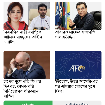
বিএনপির নারী এমপিকে
আবারও সাফের সভাপতি
আসিফ মাহমুদের আইনি
সালাহউদ্দিন
নোটিশ
চাপের মুখে নতি শিকার
ইউরোপ, উত্তর আমেরিকার
ফিফার, বেসরকারি
পর এশিয়ার তোপের মুখে
বিনিয়োগের পরিকল্পনা
ফিফা
বাতিল