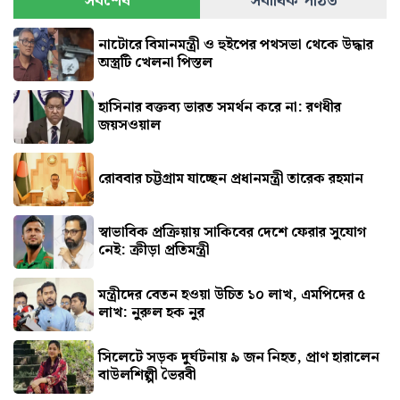
সর্বশেষ
সর্বাধিক পঠিত
নাটোরে বিমানমন্ত্রী ও হুইপের পথসভা থেকে উদ্ধার
অস্ত্রটি খেলনা পিস্তল
হাসিনার বক্তব্য ভারত সমর্থন করে না: রণধীর
জয়সওয়াল
রোববার চট্টগ্রাম যাচ্ছেন প্রধানমন্ত্রী তারেক রহমান
স্বাভাবিক প্রক্রিয়ায় সাকিবের দেশে ফেরার সুযোগ
নেই: ক্রীড়া প্রতিমন্ত্রী
মন্ত্রীদের বেতন হওয়া উচিত ১০ লাখ, এমপিদের ৫
লাখ: নুরুল হক নুর
সিলেটে সড়ক দুর্ঘটনায় ৯ জন নিহত, প্রাণ হারালেন
বাউলশিল্পী ভৈরবী