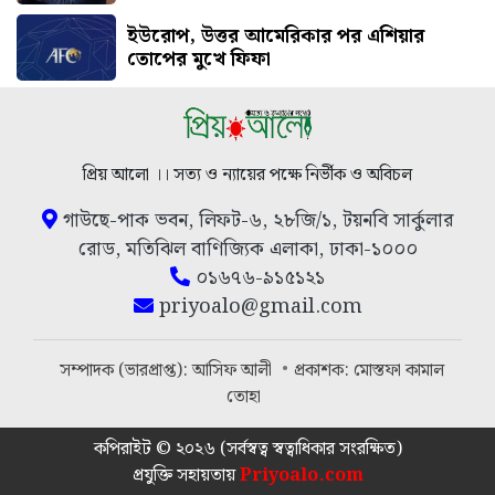
ইউরোপ, উত্তর আমেরিকার পর এশিয়ার
তোপের মুখে ফিফা
প্রিয় আলো ।। সত্য ও ন্যায়ের পক্ষে নির্ভীক ও অবিচল
গাউছে-পাক ভবন, লিফট-৬, ২৮জি/১, টয়নবি সার্কুলার
রোড, মতিঝিল বাণিজ্যিক এলাকা, ঢাকা-১০০০
০১৬৭৬-৯১৫১২১
priyoalo@gmail.com
সম্পাদক (ভারপ্রাপ্ত): আসিফ আলী
প্রকাশক: মোস্তফা কামাল
তোহা
কপিরাইট © ২০২৬ (সর্বস্বত্ব স্বত্বাধিকার সংরক্ষিত)
প্রযুক্তি সহায়তায়
Priyoalo.com