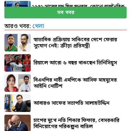
১৯৭১ সালের যুদ্ধ ছিল জনতার, কোনো রাজনৈতিক
সব খবর
দলের নয় : ভারপ্রাপ্ত রাষ্ট্রপতি
আরও খবর:
খেলা
রাষ্ট্রের গুরুত্বপূর্ণ ব্যক্তিদের নিয়ে অপপ্রচারের বিরুদ্ধে
সতর্ক করল পুলিশ
স্বাভাবিক প্রক্রিয়ায় সাকিবের দেশে ফেরার
সুযোগ নেই: ক্রীড়া প্রতিমন্ত্রী
রিয়ালে আরো ৬ বছর থাকছেন ভিনিসিয়ুস
বিএনপির নারী এমপিকে আসিফ মাহমুদের
আইনি নোটিশ
আবারও সাফের সভাপতি সালাহউদ্দিন
চাপের মুখে নতি শিকার ফিফার, বেসরকারি
বিনিয়োগের পরিকল্পনা বাতিল