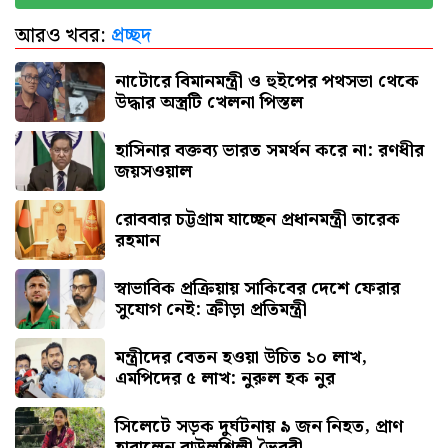
আরও খবর:
প্রচ্ছদ
রাষ্ট্রের গুরুত্বপূর্ণ ব্যক্তিদের নিয়ে অপপ্রচারের বিরুদ্ধে
সতর্ক করল পুলিশ
নাটোরে বিমানমন্ত্রী ও হুইপের পথসভা থেকে
উদ্ধার অস্ত্রটি খেলনা পিস্তল
হাসিনার বক্তব্য ভারত সমর্থন করে না: রণধীর
জয়সওয়াল
রোববার চট্টগ্রাম যাচ্ছেন প্রধানমন্ত্রী তারেক
রহমান
স্বাভাবিক প্রক্রিয়ায় সাকিবের দেশে ফেরার
সুযোগ নেই: ক্রীড়া প্রতিমন্ত্রী
মন্ত্রীদের বেতন হওয়া উচিত ১০ লাখ,
এমপিদের ৫ লাখ: নুরুল হক নুর
সিলেটে সড়ক দুর্ঘটনায় ৯ জন নিহত, প্রাণ
হারালেন বাউলশিল্পী ভৈরবী