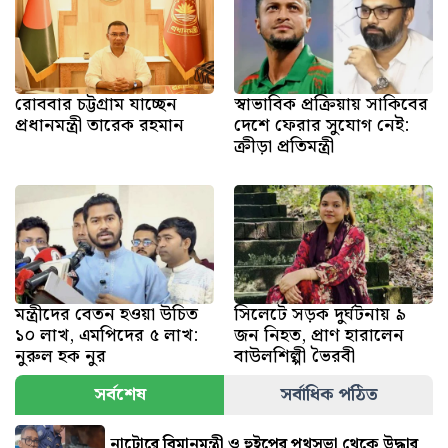
রোববার চট্টগ্রাম যাচ্ছেন
স্বাভাবিক প্রক্রিয়ায় সাকিবের
প্রধানমন্ত্রী তারেক রহমান
দেশে ফেরার সুযোগ নেই:
ক্রীড়া প্রতিমন্ত্রী
মন্ত্রীদের বেতন হওয়া উচিত
সিলেটে সড়ক দুর্ঘটনায় ৯
১০ লাখ, এমপিদের ৫ লাখ:
জন নিহত, প্রাণ হারালেন
নুরুল হক নুর
বাউলশিল্পী ভৈরবী
সর্বশেষ
সর্বাধিক পঠিত
নাটোরে বিমানমন্ত্রী ও হুইপের পথসভা থেকে উদ্ধার