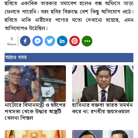
ছবিতে একাধিক তারকার সমাবেশ হলেও বক্স অফিসে সাড়া
ফেলতে পারেনি। বরং ছবির বিরুদ্ধে বেশ কিছু অভিযোগ ওঠে।
ছবিতে নাকি নারীদের পণ্যের মতো দেখানো হয়েছে, এমন
অভিযোগও উঠেছিল।
0
Shares
আরও খবর
নাটোরে বিমানমন্ত্রী ও হুইপের
হাসিনার বক্তব্য ভারত সমর্থন
পথসভা থেকে উদ্ধার অস্ত্রটি
করে না: রণধীর জয়সওয়াল
খেলনা পিস্তল