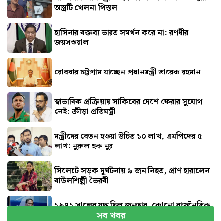
অস্ত্রটি খেলনা পিস্তল
হাসিনার বক্তব্য ভারত সমর্থন করে না: রণধীর
জয়সওয়াল
রোববার চট্টগ্রাম যাচ্ছেন প্রধানমন্ত্রী তারেক রহমান
স্বাভাবিক প্রক্রিয়ায় সাকিবের দেশে ফেরার সুযোগ
নেই: ক্রীড়া প্রতিমন্ত্রী
মন্ত্রীদের বেতন হওয়া উচিত ১০ লাখ, এমপিদের ৫
লাখ: নুরুল হক নুর
সিলেটে সড়ক দুর্ঘটনায় ৯ জন নিহত, প্রাণ হারালেন
বাউলশিল্পী ভৈরবী
১৯৭১ সালের যুদ্ধ ছিল জনতার, কোনো রাজনৈতিক
সব খবর
দলের নয় : ভারপ্রাপ্ত রাষ্ট্রপতি