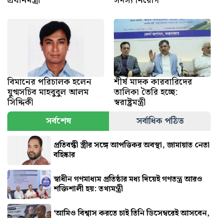
প্রধানমন্ত্রী
সদস্য নিয়োগ
বিমানের পরিচালক হলেন
শীর্ষ মাদক কারবারিদের
যুগ্মসচিব মাহবুবুল আলম
তালিকা তৈরি হচ্ছে:
সিদ্দিকী
স্বরাষ্ট্রমন্ত্রী
সর্বশেষ
সর্বাধিক পঠিত
প্রতিবন্ধী স্ত্রীর সঙ্গে আপত্তিকর অবস্থা, জামায়াত নেতা
বহিষ্কার
স্বাধীন গণমাধ্যম প্রতিষ্ঠার মধ্য দিয়েই গণতন্ত্র আরও
শক্তিশালী হয়: তথ্যমন্ত্রী
‘আমিও বিশ্বাস করতে চাই তিনি ডিসেম্বরেই আসবেন,