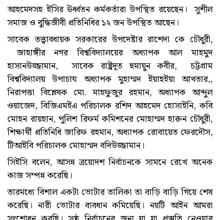
আহমেদসহ ইসির ঊর্ধ্বতন কর্মকর্তারা উপস্থিত রয়েছেন। সুশীল
সমাজ ও বুদ্ধিজীবী প্রতিনিধির ১২ জন উপস্থিত আছেন।
সাবেক তত্ত্বাবধায়ক সরকারের উপদেষ্টার রাশেদা কে চৌধুরী,
জাহাঙ্গীর নগর বিশ্ববিদ্যালয়ের অধ্যাপক আল মাহমুদ
হাসানউজ্জামান, সাবেক রাষ্ট্রদূত হুমায়ুন কবীর, চট্টগ্রাম
বিশ্ববিদ্যালয় উপাচায অধ্যাপক মুহাম্মদ ইয়াহইয়া আখতার,,
নিরাপত্তা বিশ্লেষক মো. মাহফুজুর রহমান, অধ্যাপক আব্দুল
ওয়াজেদ, বিজিএমইএ পরিচালক রশিদ আহমেদ হোসাইনি, কবি
মোহন রায়হান, পুলিশ রিফর্ম কমিশনের মোহাম্মদ হারুন চৌধুরী,
শিক্ষার্থী প্রতিনিধি জারিফ রহমান, অধ্যাপক রোবায়েত ফেরদৌস,
টিআইবি পরিচালক মোহাম্মদ বদিউজ্জামান।
সিইসি বলেন, আসন্ন ত্রয়োদশ নির্বাচনকে সামনে রেখে অনেক
কাজ সম্পন্ন করেছি।
তারমধ্যে বিশাল একটা ভোটার তালিকা তা বাড়ি বাড়ি গিয়ে শেষ
করেছি। নারী ভোটার ব্যবধান কমিয়েছি। নয়টি আইন আমরা
সংশোধন করছি। সুষ্ঠু নির্বাচনের জন্য যা যা প্রস্তুতি নেওয়ার