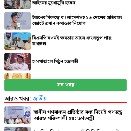
আইনের মুখোমুখি হবেন’
ইরানের বিরুদ্ধে বাংলাদেশসহ ১৩ দেশের প্রতিরক্ষা
জোটে প্রধান কমান্ডার নিয়োগ
বিএনপি যখনই ক্ষমতায় আসে ধ্বংসস্তূপ পায়:
ফখরুল
হাসপাতালে মিঠুন চক্রবর্তী
সেপ্টেম্বরে যুক্তরাষ্ট্র যাচ্ছেন প্রধানমন্ত্রী
সব খবর
আরও খবর:
জাতীয়
পিএসসিতে একসঙ্গে ৪ নতুন সদস্য নিয়োগ
স্বাধীন গণমাধ্যম প্রতিষ্ঠার মধ্য দিয়েই গণতন্ত্র
আরও শক্তিশালী হয়: তথ্যমন্ত্রী