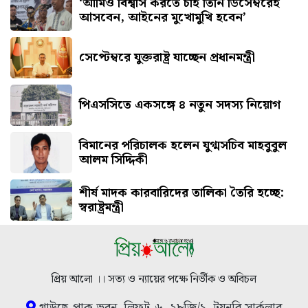
‘আমিও বিশ্বাস করতে চাই তিনি ডিসেম্বরেই
আসবেন, আইনের মুখোমুখি হবেন’
সেপ্টেম্বরে যুক্তরাষ্ট্র যাচ্ছেন প্রধানমন্ত্রী
পিএসসিতে একসঙ্গে ৪ নতুন সদস্য নিয়োগ
বিমানের পরিচালক হলেন যুগ্মসচিব মাহবুবুল
আলম সিদ্দিকী
শীর্ষ মাদক কারবারিদের তালিকা তৈরি হচ্ছে:
স্বরাষ্ট্রমন্ত্রী
প্রিয় আলো ।। সত্য ও ন্যায়ের পক্ষে নির্ভীক ও অবিচল
গাউছে-পাক ভবন, লিফট-৬, ২৮জি/১, টয়নবি সার্কুলার