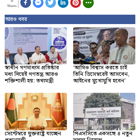
0
Shares
আরও খবর
স্বাধীন গণমাধ্যম প্রতিষ্ঠার
‘আমিও বিশ্বাস করতে চাই
মধ্য দিয়েই গণতন্ত্র আরও
তিনি ডিসেম্বরেই আসবেন,
শক্তিশালী হয়: তথ্যমন্ত্রী
আইনের মুখোমুখি হবেন’
সেপ্টেম্বরে যুক্তরাষ্ট্র যাচ্ছেন
পিএসসিতে একসঙ্গে ৪ নতুন