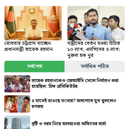
রোববার চট্টগ্রাম যাচ্ছেন
মন্ত্রীদের বেতন হওয়া উচিত
প্রধানমন্ত্রী তারেক রহমান
১০ লাখ, এমপিদের ৫ লাখ:
নুরুল হক নুর
সর্বশেষ
সর্বাধিক পঠিত
তারেক রহমানকেও জেআইসি সেলে নির্যাতন করা
হয়েছিল: চিফ প্রসিকিউটর
৫ মাসেই ভাঙছে সংসার? অবশেষে মুখ খুললেন
রণজয়
বৃষ্টি ও গরম নিয়ে আবহাওয়া অফিসের বার্তা