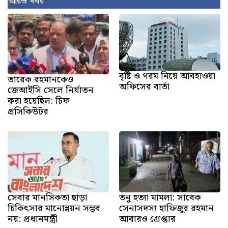
আরও খবর
বৃষ্টি ও গরম নিয়ে আবহাওয়া
তারেক রহমানকেও
অফিসের বার্তা
জেআইসি সেলে নির্যাতন
করা হয়েছিল: চিফ
প্রসিকিউটর
সেবার মানসিকতা ছাড়া
তনু হত্যা মামলা: সাবেক
চিকিৎসার মানোন্নয়ন সম্ভব
সেনাসদস্য হাফিজুর রহমান
নয়: প্রধানমন্ত্রী
আবারও গ্রেপ্তার