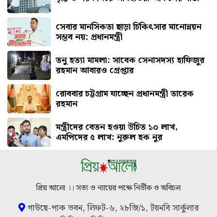
সেবার মানসিকতা ছাড়া চিকিৎসার মানোন্নয়ন
সম্ভব নয়: প্রধানমন্ত্রী
তনু হত্যা মামলা: সাবেক সেনাসদস্য হাফিজুর
রহমান আবারও গ্রেপ্তার
রোববার চট্টগ্রাম যাচ্ছেন প্রধানমন্ত্রী তারেক
রহমান
মন্ত্রীদের বেতন হওয়া উচিত ১০ লাখ,
এমপিদের ৫ লাখ: নুরুল হক নুর
প্রিয় আলো ।। সত্য ও ন্যায়ের পক্ষে নির্ভীক ও অবিচল
গাউছে-পাক ভবন, লিফট-৬, ২৮জি/১, টয়নবি সার্কুলার