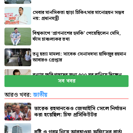
সেবার মানসিকতা ছাড়া চিকিৎসার মানোন্নয়ন সম্ভব
নয়: প্রধানমন্ত্রী
বিশ্বকাপে ‘প্রাণনাশের হুমকি’ পেয়েছিলেন মেসি,
ফাঁস চাঞ্চল্যকর তথ্য
তনু হত্যা মামলা: সাবেক সেনাসদস্য হাফিজুর রহমান
আবারও গ্রেপ্তার
বন্যায় ক্ষতিগ্রস্তদের জন্য ৫০০ ঘর বানিয়ে দিচ্ছেন
সব খবর
সালমান খান
আরও খবর:
জাতীয়
নাটোরে বিমানমন্ত্রী ও হুইপের পথসভা থেকে উদ্ধার
অস্ত্রটি খেলনা পিস্তল
তারেক রহমানকেও জেআইসি সেলে নির্যাতন
করা হয়েছিল: চিফ প্রসিকিউটর
বৃষ্টি ও গরম নিয়ে আবহাওয়া অফিসের বার্তা